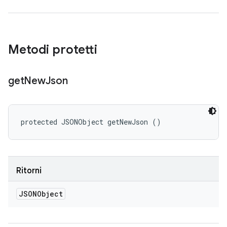
Metodi protetti
get
New
Json
protected JSONObject getNewJson ()
Ritorni
JSONObject