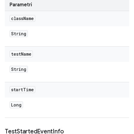
Parametri
class
Name
String
test
Name
String
start
Time
Long
Test
Started
Event
Info