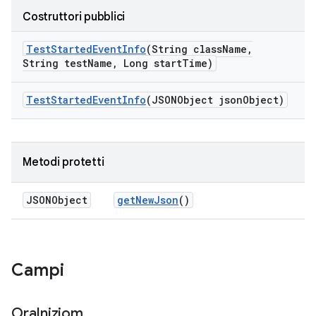
Costruttori pubblici
Test
Started
Event
Info
(String class
Name
,
String test
Name
,
Long start
Time)
Test
Started
Event
Info
(JSONObject json
Object)
Metodi protetti
JSONObject
get
New
Json
()
Campi
Ora
Iniziom