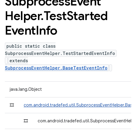
Subprocess
Event
Helper
.
Test
Started
Event
Info
public static class
SubprocessEventHelper.TestStartedEventInfo
extends
SubprocessEventHelper.BaseTestEventInfo
java.lang.Object
🎞
com.android.tradefed.util.SubprocessEventHelper.Base
🎞
com.android.tradefed.util.SubprocessEventHelpe