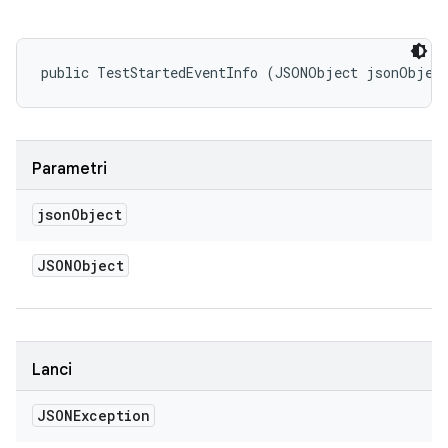
public TestStartedEventInfo (JSONObject jsonObjec
Parametri
json
Object
JSONObject
Lanci
JSONException