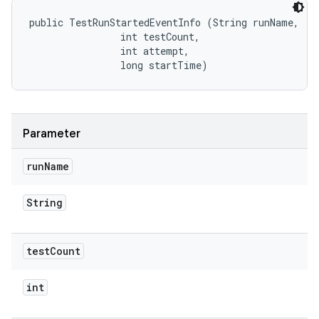
public TestRunStartedEventInfo (String runName, 

                int testCount, 

                int attempt, 

                long startTime)
Parameter
run
Name
String
test
Count
int