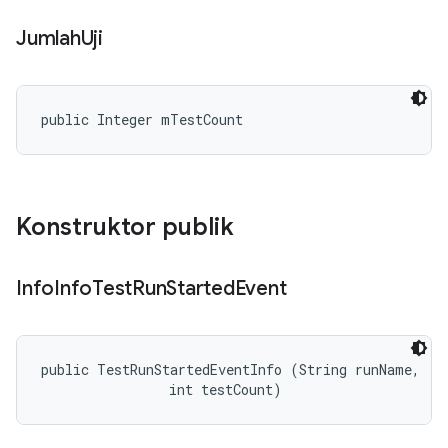
Jumlah
Uji
public Integer mTestCount
Konstruktor publik
Info
Info
Test
Run
Started
Event
public TestRunStartedEventInfo (String runName, 

                int testCount)