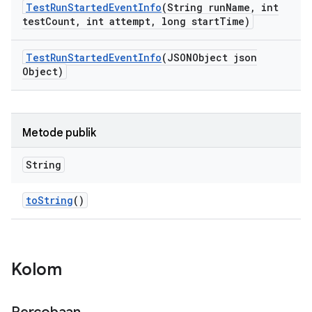
Test
Run
Started
Event
Info
(String run
Name
,
int
test
Count
,
int attempt
,
long start
Time)
Test
Run
Started
Event
Info
(JSONObject json
Object)
Metode publik
String
to
String
()
Kolom