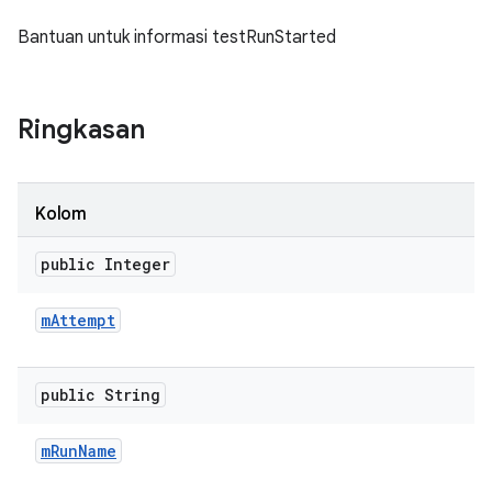
Bantuan untuk informasi testRunStarted
Ringkasan
Kolom
public Integer
m
Attempt
public String
m
Run
Name