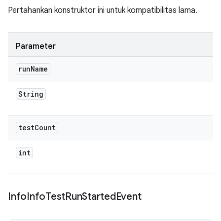
Pertahankan konstruktor ini untuk kompatibilitas lama.
Parameter
run
Name
String
test
Count
int
Info
Info
Test
Run
Started
Event