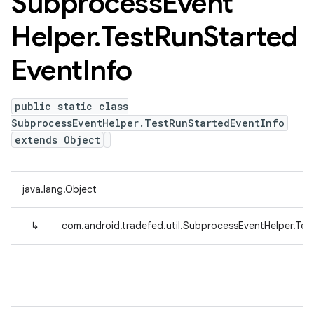
Subprocess
Event
Helper
.
Test
Run
Started
Event
Info
public static class
SubprocessEventHelper.TestRunStartedEventInfo
extends Object
java.lang.Object
↳
com.android.tradefed.util.SubprocessEventHelper.Tes