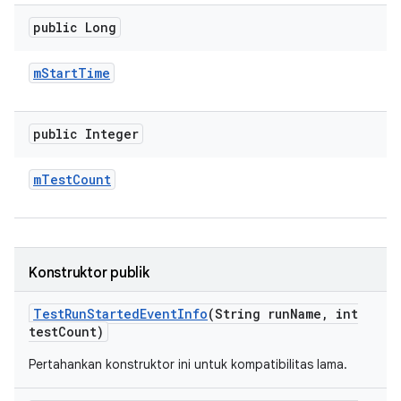
public Long
m
Start
Time
public Integer
m
Test
Count
Konstruktor publik
Test
Run
Started
Event
Info
(String run
Name
,
int
test
Count)
Pertahankan konstruktor ini untuk kompatibilitas lama.