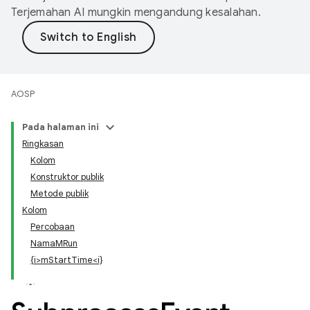
Terjemahan AI mungkin mengandung kesalahan.
AOSP
Pada halaman ini
Ringkasan
Kolom
Konstruktor publik
Metode publik
Kolom
Percobaan
NamaMRun
{i>mStartTime<i}