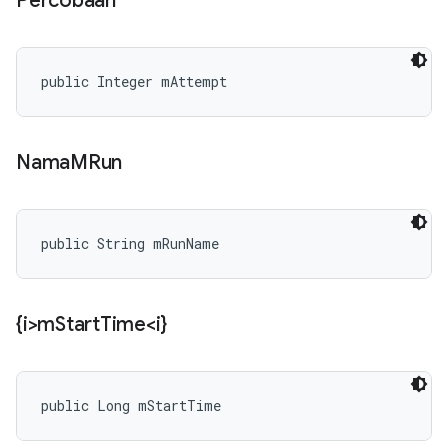
Percobaan
public Integer mAttempt
Nama
MRun
public String mRunName
{i>m
Start
Time<i}
public Long mStartTime