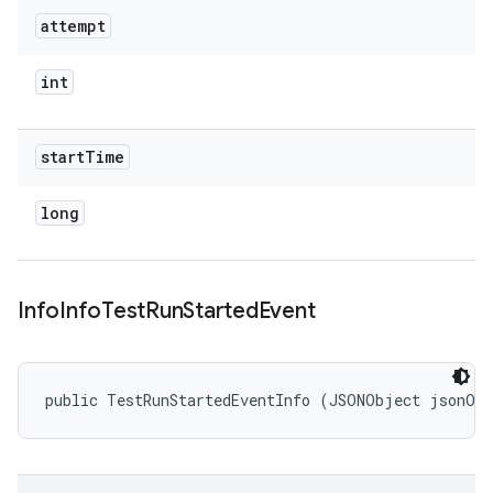
attempt
int
start
Time
long
Info
Info
Test
Run
Started
Event
public TestRunStartedEventInfo (JSONObject jsonOb