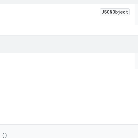
JSONObject
 ()