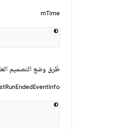
m
Time
طُرق وضع التصميم العا
st
Run
Ended
Event
Info