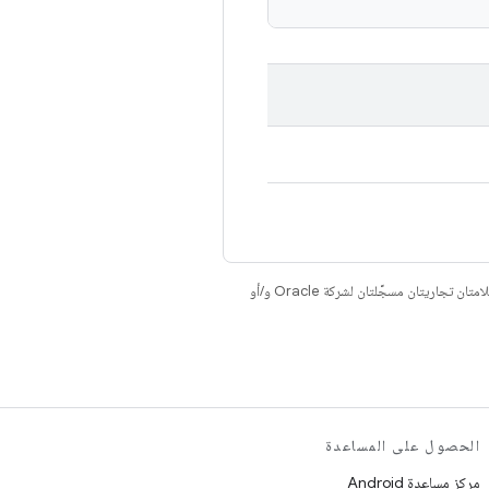
. إنّ Java وOpenJDK هما علامتان تجاريتان مسجَّلتان لشركة Oracle و/أو
الحصول على المساعدة
مركز مساعدة Android