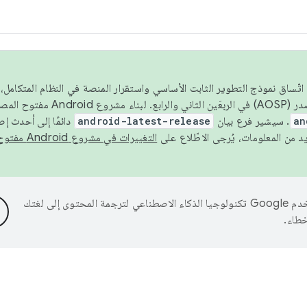
 عام 2026، ولضمان اتّساق نموذج التطوير الثابت الأساسي واستقرار المنصة في النظام المت
an
. سيشير فرع بيان
android-latest-release
دائمًا إلى أحدث إ
التغييرات في مشروع Android مفتوح المصدر
تستخدم Google تكنولوجيا الذكاء الاصطناعي لترجمة المحتوى إلى لغتك
خطاء.