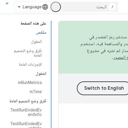
/
على هذه الصفحة
ملخّص
كامل، سننشر رمز المصدر في
الحقول
صدار تم نشره في مشروع
طُرق وضع التصميم
العامة
.
الإجراءات العامة
الحقول
mRunMetrics
mTime
طُرق وضع التصميم العامة
TestRunEndedEv
entInfo
TestRunEndedEv