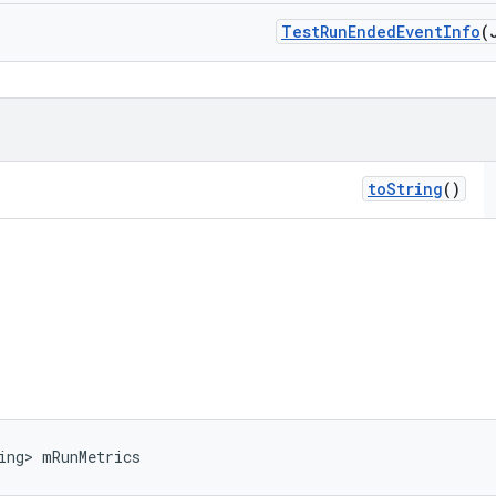
Test
Run
Ended
Event
Info
(
to
String
()
ing> mRunMetrics