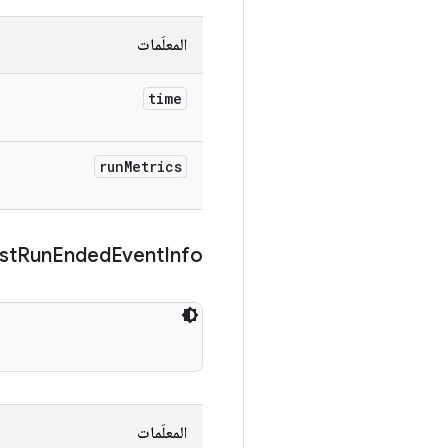
المعلَمات
time
run
Metrics
st
Run
Ended
Event
Info
المعلَمات