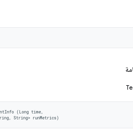
مة
Te
ntInfo (Long time, 

ring, String> runMetrics)