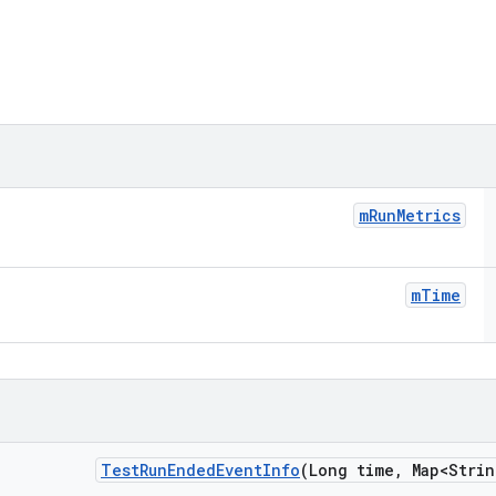
m
Run
Metrics
m
Time
Test
Run
Ended
Event
Info
(Long time
,
Map<Strin