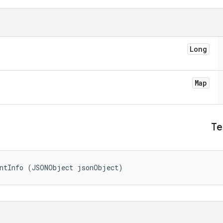
Long
Map
Te
entInfo (JSONObject jsonObject)