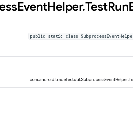
ess
Event
Helper
.
Test
Run
public static class SubprocessEventHelpe
com.android.tradefed.util.SubprocessEventHelper.