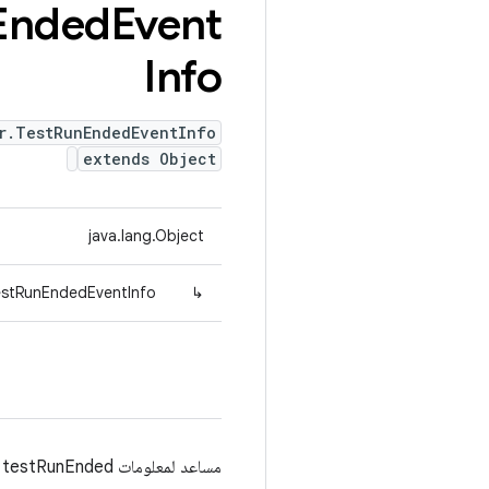
Ended
Event
Info
r.TestRunEndedEventInfo
extends Object
java.lang.Object
TestRunEndedEventInfo
↳
مساعد لمعلومات testRunEnded