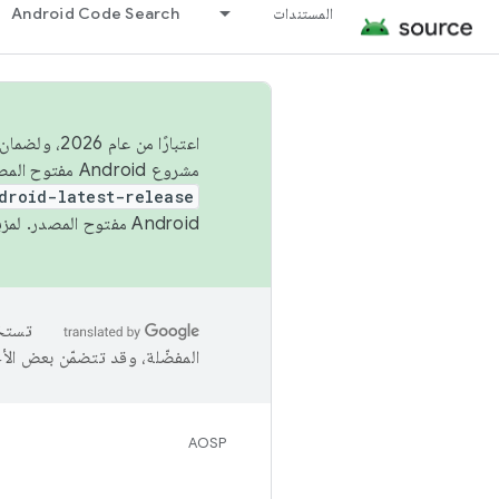
المستندات
Android Code Search
اعتبارًا من
مشروع Android مفتوح المصدر (AOSP) في الربعَين الثاني والرابع. لبناء مشروع Android مفتوح المصدر والمساهمة فيه، استخدِم
droid-latest-release
Android مفتوح المصدر. لمزيد من المعلومات، يُرجى الاطّلاع على
المفضّلة، وقد تتضمّن بعض الأ
AOSP