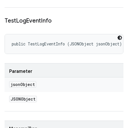
Test
Log
Event
Info
public TestLogEventInfo (JSONObject jsonObject)
Parameter
json
Object
JSONObject