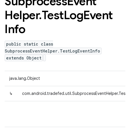
Subprocess
Event
Helper
.
Test
Log
Event
Info
public static class
SubprocessEventHelper.TestLogEventInfo
extends Object
java.lang.Object
↳
com.android.tradefed.util.SubprocessEventHelper.Test