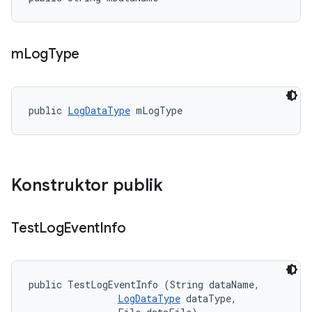
m
Log
Type
public 
LogDataType
 mLogType
Konstruktor publik
Test
Log
Event
Info
public TestLogEventInfo (String dataName, 

LogDataType
 dataType, 
