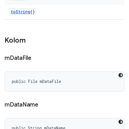
to
String
()
Kolom
m
Data
File
public File mDataFile
m
Data
Name
public String mDataName