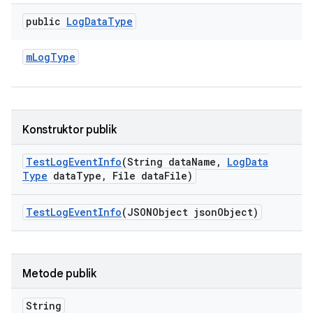
public
Log
Data
Type
m
Log
Type
Konstruktor publik
Test
Log
Event
Info
(String data
Name
,
Log
Data
Type
data
Type
,
File data
File)
Test
Log
Event
Info
(JSONObject json
Object)
Metode publik
String