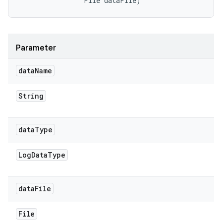
                File dataFile)
Parameter
data
Name
String
data
Type
Log
Data
Type
data
File
File