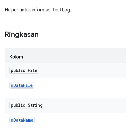
Helper untuk informasi testLog.
Ringkasan
Kolom
public File
m
Data
File
public String
m
Data
Name