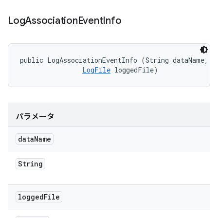
Log
Association
Event
Info
public LogAssociationEventInfo (String dataName, 

LogFile
 loggedFile)
パラメータ
data
Name
String
logged
File