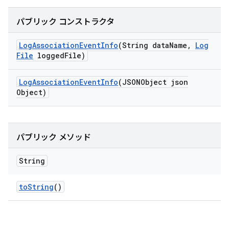
パブリック コンストラクタ
Log
Association
Event
Info
(String data
Name
,
Log
File
logged
File)
Log
Association
Event
Info
(JSONObject json
Object)
パブリック メソッド
String
to
String
()