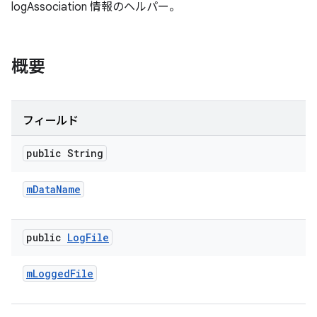
logAssociation 情報のヘルパー。
概要
フィールド
public String
m
Data
Name
public
Log
File
m
Logged
File