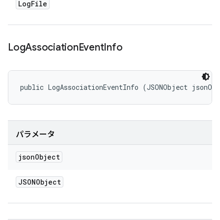
Log
File
Log
Association
Event
Info
public LogAssociationEventInfo (JSONObject jsonOb
パラメータ
json
Object
JSONObject