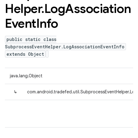
Helper
.
Log
Association
Event
Info
public static class
SubprocessEventHelper.LogAssociationEventInfo
extends Object
java.lang.Object
↳
com.android.tradefed.util.SubprocessEventHelper.Log