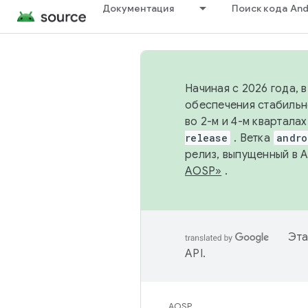
Документация
Поиск кода And
Начиная с 2026 года, 
обеспечения стабильн
во 2-м и 4-м квартала
release
. Ветка
andro
релиз, выпущенный в 
AOSP»
.
Эта
API
.
AOSP