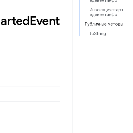
едевентинфо
Инвокациястарт
едевентинфо
tarted
Event
Публичные методы
toString