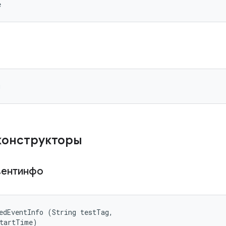
e
g
конструкторы
вентинфо
edEventInfo (String testTag, 

startTime)