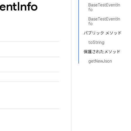
ent
Info
BaseTestEventIn
fo
BaseTestEventIn
fo
パブリック メソッド
toString
保護されたメソッド
getNewJson