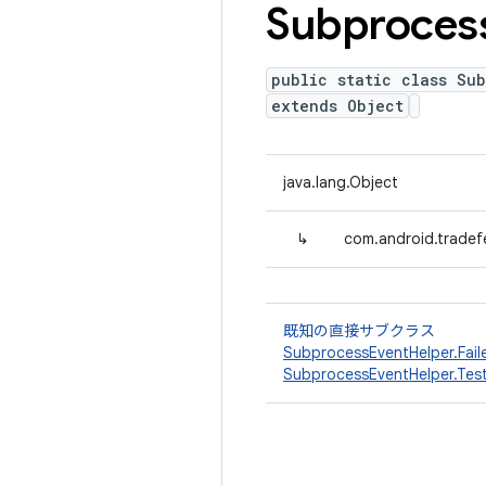
Subproces
public static class Su
extends Object
java.lang.Object
↳
com.android.tradef
既知の直接サブクラス
SubprocessEventHelper.Fail
SubprocessEventHelper.Tes