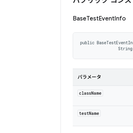
パブリック コンス
Base
Test
Event
Info
public BaseTestEventIn
                String
パラメータ
class
Name
test
Name