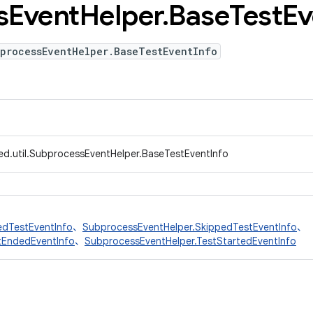
s
Event
Helper
.
Base
Test
Ev
bprocessEventHelper.BaseTestEventInfo
ed.util.SubprocessEventHelper.BaseTestEventInfo
edTestEventInfo
、
SubprocessEventHelper.SkippedTestEventInfo
、
tEndedEventInfo
、
SubprocessEventHelper.TestStartedEventInfo