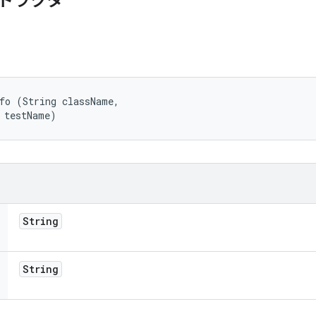
トラクタ
fo (String className, 

 testName)
String
String