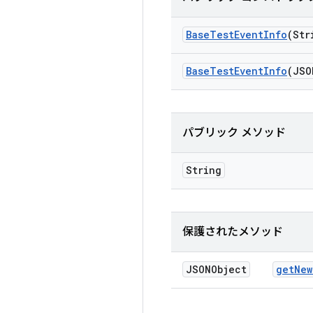
Base
Test
Event
Info
(Str
Base
Test
Event
Info
(JSO
パブリック メソッド
String
保護されたメソッド
JSONObject
get
New