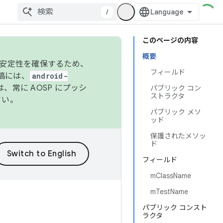
/
このページの内容
概要
の安定性を確保するため、
フィールド
投稿には、
android-
、常に AOSP にプッシ
パブリック コン
ストラクタ
さい。
パブリック メソ
ッド
保護されたメソッ
ド
フィールド
mClassName
mTestName
パブリック コンスト
ラクタ