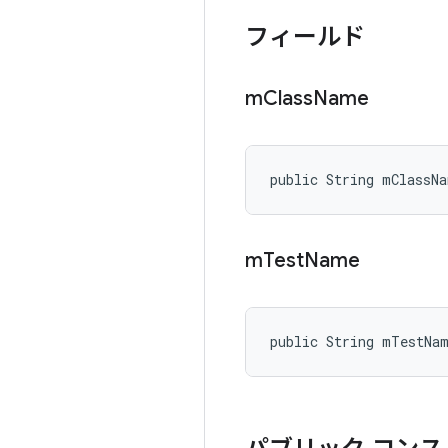
フィールド
m
Class
Name
public String mClassNa
m
Test
Name
public String mTestNa