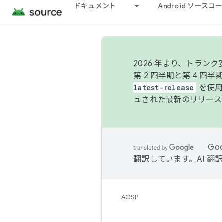
ドキュメント
Android ソース
2026 年より、トラ
第 2 四半期と第 4 四
latest-release
を使用
ュされた最新のリリース
Go
翻訳しています。AI 
AOSP