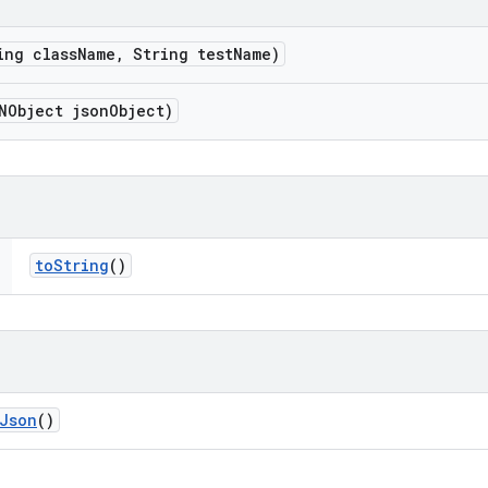
ing class
Name
,
String test
Name)
NObject json
Object)
to
String
()
Json
()