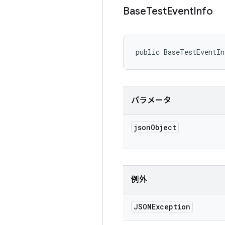
Base
Test
Event
Info
public BaseTestEventI
パラメータ
json
Object
例外
JSONException