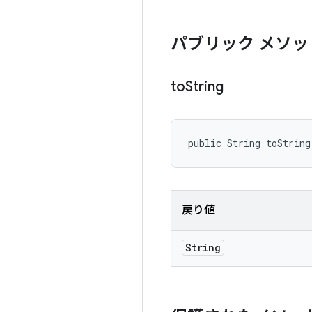
パブリック メソッ
to
String
public String toString
戻り値
String