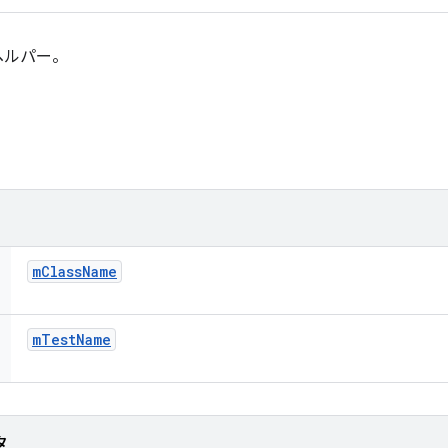
ス ヘルパー。
m
Class
Name
m
Test
Name
タ