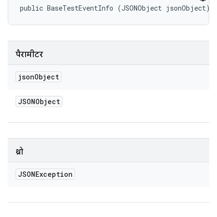
public BaseTestEventInfo (JSONObject jsonObject)
पैरामीटर
json
Object
JSONObject
थ्रो
JSONException