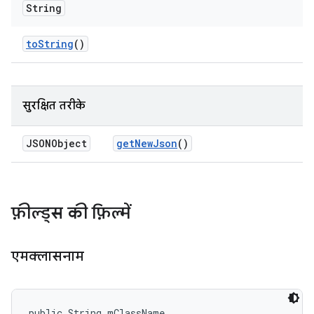
String
to
String
()
सुरक्षित तरीके
JSONObject
get
New
Json
()
फ़ील्ड्स की फ़िल्में
एमक्लासनाम
public String mClassName