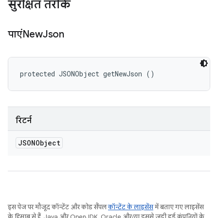
सुरक्षित तरीके
पाएंNew
Json
protected JSONObject getNewJson ()
रिटर्न
JSONObject
इस पेज पर मौजूद कॉन्टेंट और कोड सैंपल
कॉन्टेंट के लाइसेंस
में बताए गए लाइसेंस
के हिसाब से हैं. Java और OpenJDK, Oracle और/या इससे जुड़ी हुई कंपनियों के