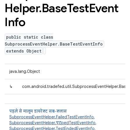
Helper
.
Base
Test
Event
Info
public static class
SubprocessEventHelper.BaseTestEventInfo
extends Object
java.lang.Object
↳
com.android.tradefed.util.SubprocessEventHelper.Base
पहले से मालूम डायरेक्ट सब-क्लास
SubprocessEventHelper.FailedTestEventInfo
,
SubprocessEventHelper.पटpedTestEventInfo
,
SubprocessEventHelper.TestEndedEventInfo
,