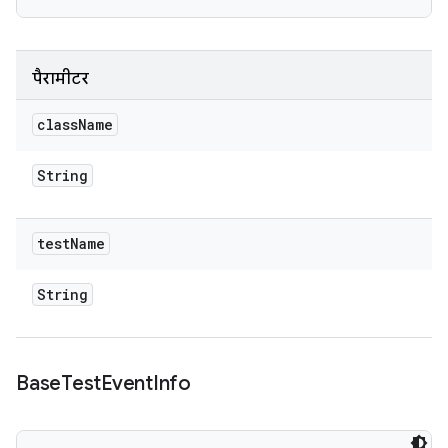
पैरामीटर
class
Name
String
test
Name
String
Base
Test
Event
Info