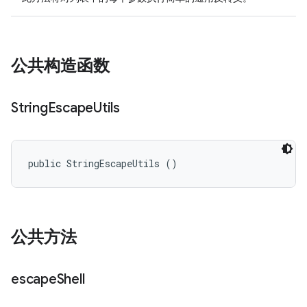
公共构造函数
String
Escape
Utils
public StringEscapeUtils ()
公共方法
escape
Shell