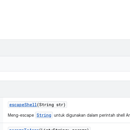
escape
Shell
(String str)
String
Meng-escape
untuk digunakan dalam perintah shell A