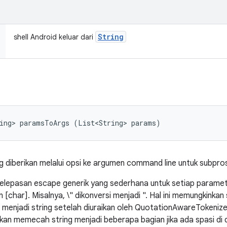
String
shell Android keluar dari
ring> paramsToArgs (List<String> params)
 diberikan melalui opsi ke argumen command line untuk subpro
elepasan escape generik yang sederhana untuk setiap parameter
[char]. Misalnya, \" dikonversi menjadi ". Hal ini memungkinkan
menjadi string setelah diuraikan oleh QuotationAwareTokenizer.
an memecah string menjadi beberapa bagian jika ada spasi di 