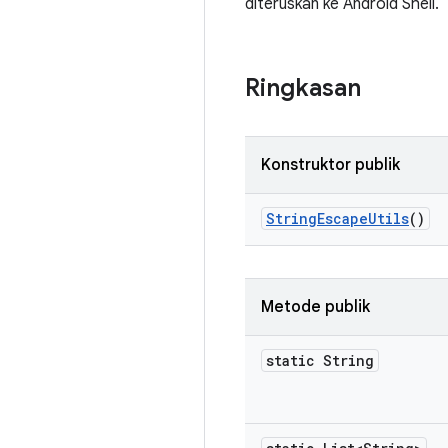
diteruskan ke Android Shell.
Ringkasan
Konstruktor publik
String
Escape
Utils
()
Metode publik
static String