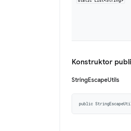
static List<String>
Konstruktor publ
String
Escape
Utils
public StringEscapeUti