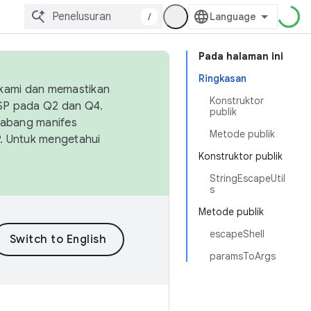
/
Pada halaman ini
Ringkasan
 kami dan memastikan
Konstruktor
OSP pada Q2 dan Q4.
publik
Cabang manifes
Metode publik
SP. Untuk mengetahui
Konstruktor publik
StringEscapeUtil
s
Metode publik
escapeShell
paramsToArgs