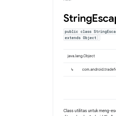
String
Esca
public class StringEsca
extends Object
java.lang.Object
↳
com.android.tradefe
Class utilitas untuk meng-e