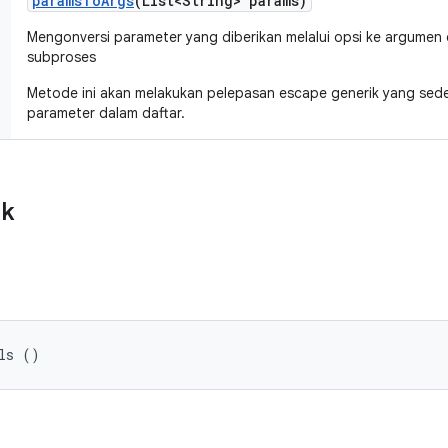
params
To
Args
(List<String> params)
Mengonversi parameter yang diberikan melalui opsi ke argumen
subproses
Metode ini akan melakukan pelepasan escape generik yang sede
parameter dalam daftar.
ik
ls ()