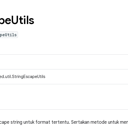
pe
Utils
peUtils
d.util.StringEscapeUtils
scape string untuk format tertentu. Sertakan metode untuk men