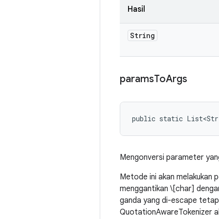
Hasil
String
params
To
Args
public static List<St
Mengonversi parameter yang
Metode ini akan melakukan p
menggantikan \[char] dengan 
ganda yang di-escape tetap 
QuotationAwareTokenizer ak