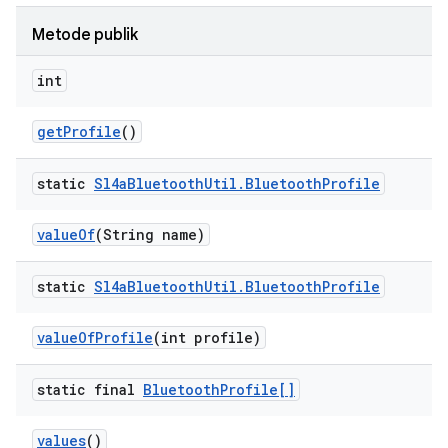
Metode publik
int
get
Profile
()
static
Sl4a
Bluetooth
Util
.
Bluetooth
Profile
value
Of
(String name)
static
Sl4a
Bluetooth
Util
.
Bluetooth
Profile
value
Of
Profile
(int profile)
static final
Bluetooth
Profile[]
values
()