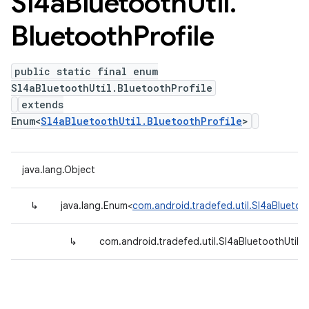
Sl4a
Bluetooth
Util
.
Bluetooth
Profile
public static final enum
Sl4aBluetoothUtil.BluetoothProfile
extends
Enum<
Sl4aBluetoothUtil.BluetoothProfile
>
java.lang.Object
↳
java.lang.Enum<
com.android.tradefed.util.Sl4aBluetoot
↳
com.android.tradefed.util.Sl4aBluetoothUtil.B