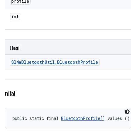
profile
int
Hasil
Sl4a
Bluetooth
Util
.
Bluetooth
Profile
nilai
public static final 
BluetoothProfile[]
 values ()