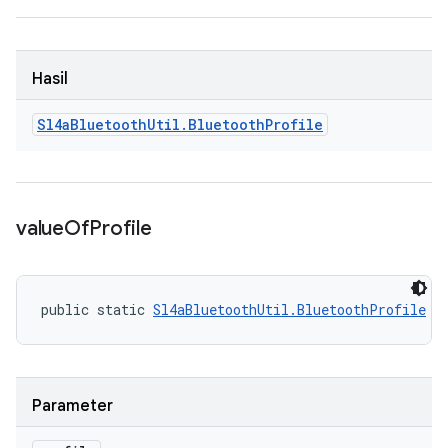
Hasil
Sl4a
Bluetooth
Util
.
Bluetooth
Profile
value
Of
Profile
public static 
Sl4aBluetoothUtil.BluetoothProfile
 v
Parameter