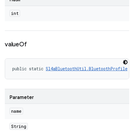
int
value
Of
public static 
Sl4aBluetoothUtil.BluetoothProfile
 v
Parameter
name
String