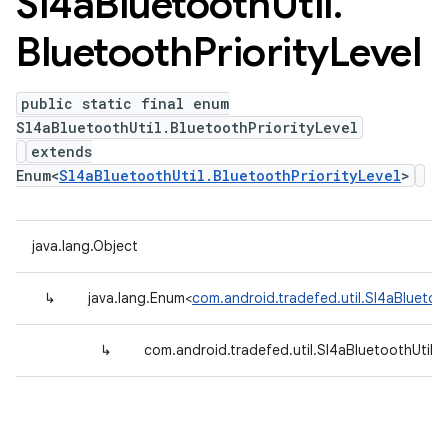
Sl4a
Bluetooth
Util
.
Bluetooth
Priority
Level
public static final enum
Sl4aBluetoothUtil.BluetoothPriorityLevel
extends
Enum<
Sl4aBluetoothUtil.BluetoothPriorityLevel
>
java.lang.Object
↳
java.lang.Enum<
com.android.tradefed.util.Sl4aBluetoot
↳
com.android.tradefed.util.Sl4aBluetoothUtil.B