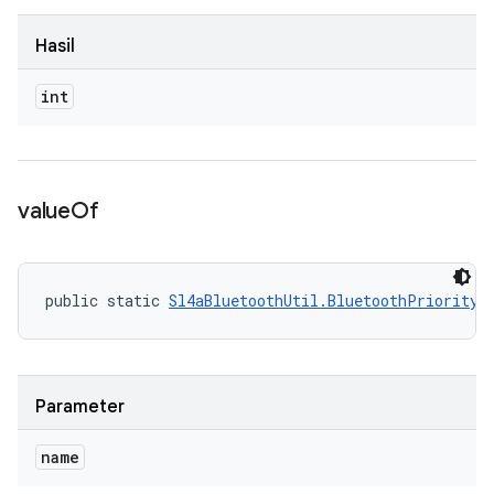
Hasil
int
value
Of
public static 
Sl4aBluetoothUtil.BluetoothPriorityL
Parameter
name