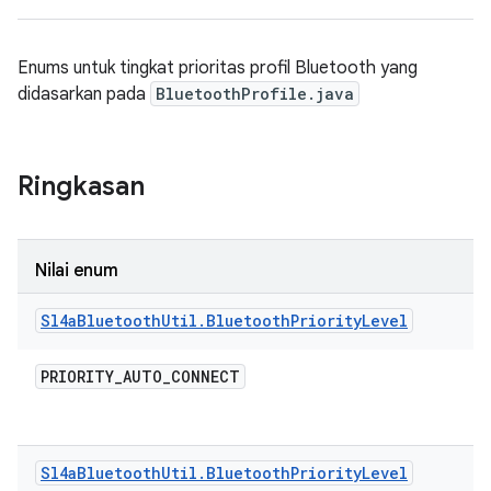
Enums untuk tingkat prioritas profil Bluetooth yang
didasarkan pada
BluetoothProfile.java
Ringkasan
Nilai enum
Sl4a
Bluetooth
Util
.
Bluetooth
Priority
Level
PRIORITY
_
AUTO
_
CONNECT
Sl4a
Bluetooth
Util
.
Bluetooth
Priority
Level