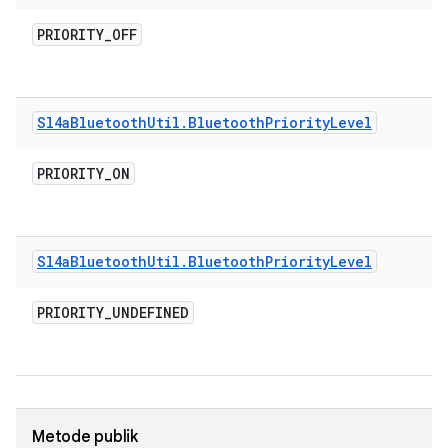
PRIORITY
_
OFF
Sl4a
Bluetooth
Util
.
Bluetooth
Priority
Level
PRIORITY
_
ON
Sl4a
Bluetooth
Util
.
Bluetooth
Priority
Level
PRIORITY
_
UNDEFINED
Metode publik