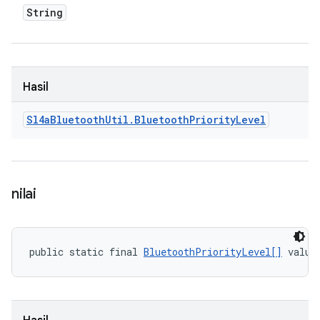
String
Hasil
Sl4a
Bluetooth
Util
.
Bluetooth
Priority
Level
nilai
public static final 
BluetoothPriorityLevel[]
 value