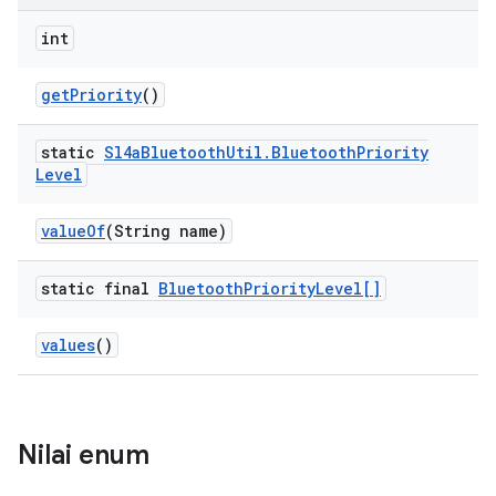
int
get
Priority
()
static
Sl4a
Bluetooth
Util
.
Bluetooth
Priority
Level
value
Of
(String name)
static final
Bluetooth
Priority
Level[]
values
()
Nilai enum