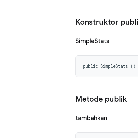
Konstruktor publ
Simple
Stats
public SimpleStats ()
Metode publik
tambahkan