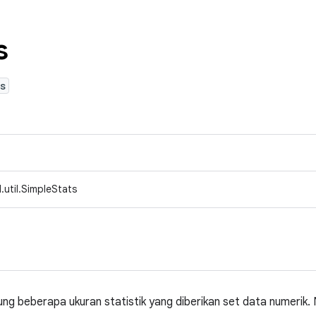
s
s
.util.SimpleStats
ung beberapa ukuran statistik yang diberikan set data numerik. N