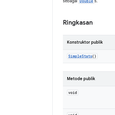
sebagai
Double
s.
Ringkasan
Konstruktor publik
Simple
Stats
()
Metode publik
void