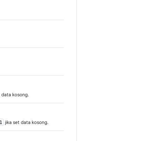
t data kosong.
l
jika set data kosong.