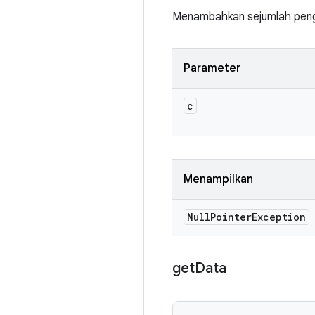
Menambahkan sejumlah peng
Parameter
c
Menampilkan
Null
Pointer
Exception
get
Data