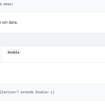
le meas)
 set data.
double
llection<? extends Double> c)