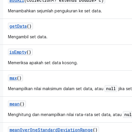
add
All
(Collection<? extends Double> c)
Menambahkan sejumlah pengukuran ke set data.
get
Data
()
Mengambil set data.
is
Empty
()
Memeriksa apakah set data kosong.
max
()
null
Menampilkan nilai maksimum dalam set data, atau
jika se
mean
()
nul
Menghitung dan menampilkan nilai rata-rata set data, atau
mean
Over
One
Standard
Deviation
Range
()