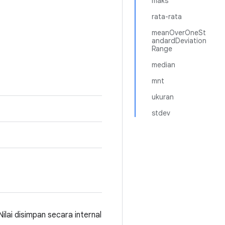
maks
rata-rata
meanOverOneSt
andardDeviation
Range
median
mnt
ukuran
stdev
ilai disimpan secara internal