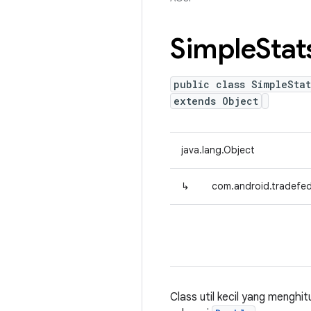
Simple
Stat
public class SimpleStat
extends Object
java.lang.Object
↳
com.android.tradefed
Class util kecil yang menghit