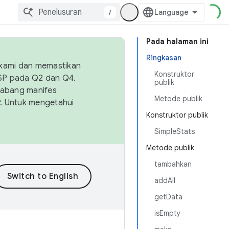
/
Pada halaman ini
Ringkasan
 kami dan memastikan
Konstruktor
OSP pada Q2 dan Q4.
publik
Cabang manifes
Metode publik
SP. Untuk mengetahui
Konstruktor publik
SimpleStats
Metode publik
tambahkan
addAll
getData
isEmpty