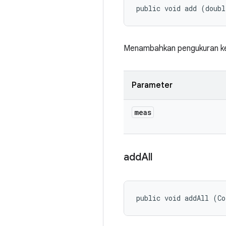
public void add (doub
Menambahkan pengukuran ke
Parameter
meas
add
All
public void addAll (Co