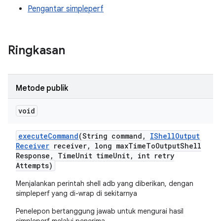
Pengantar simpleperf
Ringkasan
Metode publik
void
execute
Command
(String command
,
IShell
Output
Receiver
receiver
,
long max
Time
To
Output
Shell
Response
,
Time
Unit time
Unit
,
int retry
Attempts)
Menjalankan perintah shell adb yang diberikan, dengan
simpleperf yang di-wrap di sekitarnya
Penelepon bertanggung jawab untuk mengurai hasil