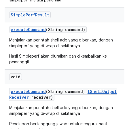
simpleperf melalui penerima
Simple
Perf
Result
execute
Command
(String command)
Menjalankan perintah shell adb yang diberikan, dengan
simpleperf yang di-wrap di sekitarnya
Hasil Simpleperf akan diuraikan dan dikembalikan ke
pemanggil
void
execute
Command
(String command
,
IShell
Output
Receiver
receiver)
Menjalankan perintah shell adb yang diberikan, dengan
simpleperf yang di-wrap di sekitarnya
Penelepon bertanggung jawab untuk mengurai hasil