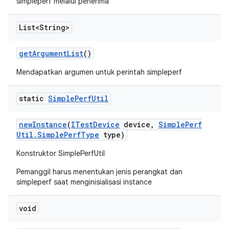
simpleperf melalui penerima
List<String>
get
Argument
List
()
Mendapatkan argumen untuk perintah simpleperf
static
Simple
Perf
Util
new
Instance
(
ITest
Device
device
,
Simple
Perf
Util
.
Simple
Perf
Type
type)
Konstruktor SimplePerfUtil
Pemanggil harus menentukan jenis perangkat dan
simpleperf saat menginisialisasi instance
void