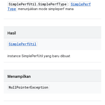
Simple
Perf
Util
.
Simple
Perf
Type
Simple
Perf
:
Type
menunjukkan mode simpleperf mana
Hasil
Simple
Perf
Util
instance SimplePerfUtil yang baru dibuat
Menampilkan
Null
Pointer
Exception