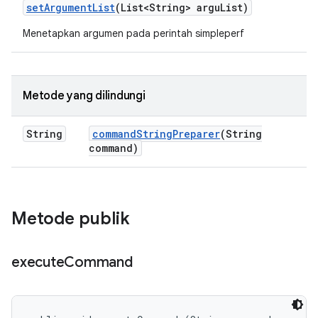
set
Argument
List
(List<String> argu
List)
Menetapkan argumen pada perintah simpleperf
Metode yang dilindungi
String
command
String
Preparer
(String
command)
Metode publik
execute
Command