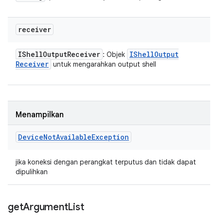
receiver
IShell
Output
Receiver
IShell
Output
: Objek
Receiver
untuk mengarahkan output shell
Menampilkan
Device
Not
Available
Exception
jika koneksi dengan perangkat terputus dan tidak dapat
dipulihkan
get
Argument
List