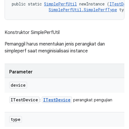
public static 
SimplePerfUtil
 newInstance (
ITestDev
SimplePerfUtil.SimplePerfType
 type
Konstruktor SimplePerfUtil
Pemanggil harus menentukan jenis perangkat dan
simpleperf saat menginisialisasi instance
Parameter
device
ITest
Device
ITest
Device
:
perangkat pengujian
type