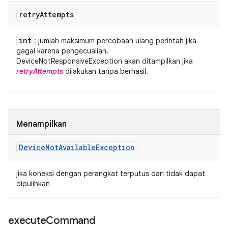
retry
Attempts
int
: jumlah maksimum percobaan ulang perintah jika
gagal karena pengecualian.
DeviceNotResponsiveException akan ditampilkan jika
retryAttempts
dilakukan tanpa berhasil.
Menampilkan
Device
Not
Available
Exception
jika koneksi dengan perangkat terputus dan tidak dapat
dipulihkan
execute
Command