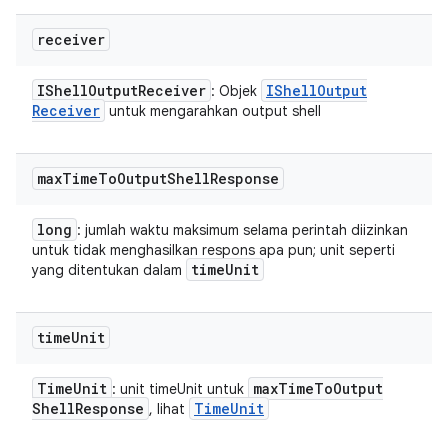
receiver
IShell
Output
Receiver
IShell
Output
: Objek
Receiver
untuk mengarahkan output shell
max
Time
To
Output
Shell
Response
long
: jumlah waktu maksimum selama perintah diizinkan
untuk tidak menghasilkan respons apa pun; unit seperti
time
Unit
yang ditentukan dalam
time
Unit
Time
Unit
max
Time
To
Output
: unit timeUnit untuk
Shell
Response
Time
Unit
, lihat