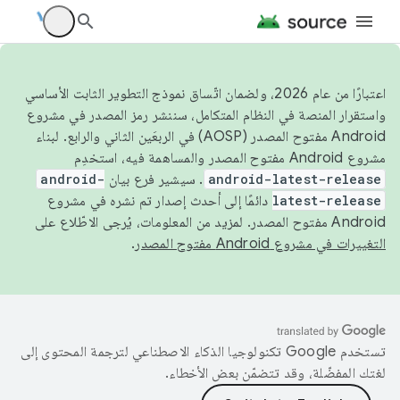
اعتبارًا من عام 2026، ولضمان اتّساق نموذج التطوير الثابت الأساسي
واستقرار المنصة في النظام المتكامل، سننشر رمز المصدر في مشروع
Android مفتوح المصدر (AOSP) في الربعَين الثاني والرابع. لبناء
مشروع Android مفتوح المصدر والمساهمة فيه، استخدِم
android-latest-release
. سيشير فرع بيان
android-
latest-release
دائمًا إلى أحدث إصدار تم نشره في مشروع
Android مفتوح المصدر. لمزيد من المعلومات، يُرجى الاطّلاع على
التغييرات في مشروع Android مفتوح المصدر
.
تستخدم Google تكنولوجيا الذكاء الاصطناعي لترجمة المحتوى إلى
لغتك المفضّلة، وقد تتضمّن بعض الأخطاء.