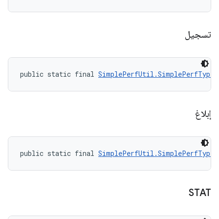
تسجيل
public static final 
SimplePerfUtil.SimplePerfType
 
إبلاغ
public static final 
SimplePerfUtil.SimplePerfType
 
STAT