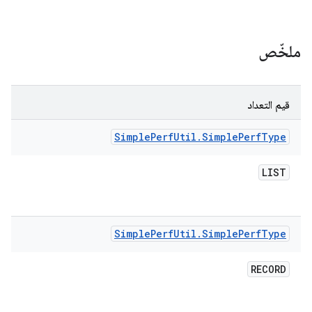
ملخّص
قيم التعداد
Simple
Perf
Util
.
Simple
Perf
Type
LIST
Simple
Perf
Util
.
Simple
Perf
Type
RECORD