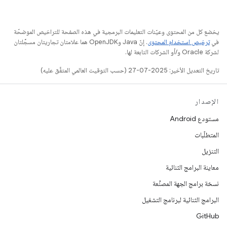
يخضع كل من المحتوى وعيّنات التعليمات البرمجية في هذه الصفحة للتراخيص الموضحّة
في
ترخيص استخدام المحتوى
. إنّ Java وOpenJDK هما علامتان تجاريتان مسجَّلتان
لشركة Oracle و/أو الشركات التابعة لها.
تاريخ التعديل الأخير: 2025-07-27 (حسب التوقيت العالمي المتفَّق عليه)
الإصدار
مستودع Android
المتطلّبات
التنزيل
معاينة البرامج الثنائية
نسخة برامج الجهة المصنِّعة
البرامج الثنائية لبرنامج التشغيل
GitHub