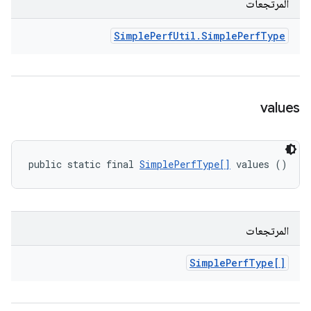
المرتجعات
Simple
Perf
Util
.
Simple
Perf
Type
values
public static final 
SimplePerfType[]
 values ()
المرتجعات
Simple
Perf
Type[]