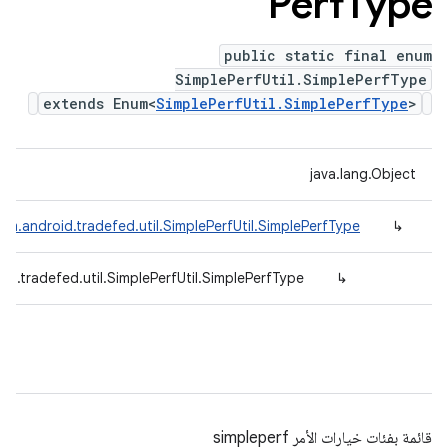
Perf
Type
public static final enum
SimplePerfUtil.SimplePerfType
extends Enum<
SimplePerfUtil.SimplePerfType
>
java.lang.Object
om.android.tradefed.util.SimplePerfUtil.SimplePerfType
↳
id.tradefed.util.SimplePerfUtil.SimplePerfType
↳
قائمة بفئات خيارات الأمر simpleperf