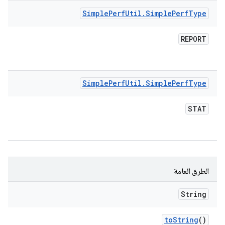
Simple
Perf
Util
.
Simple
Perf
Type
REPORT
Simple
Perf
Util
.
Simple
Perf
Type
STAT
الطرق العامة
String
to
String
()