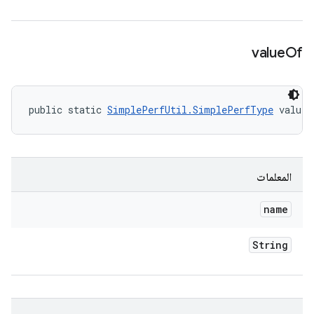
value
Of
public static 
SimplePerfUtil.SimplePerfType
 valueO
المعلمات
name
String