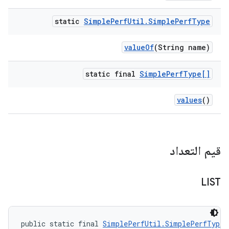
static
Simple
Perf
Util
.
Simple
Perf
Type
value
Of
(String name)
static final
Simple
Perf
Type[]
values
()
قيم التعداد
LIST
public static final 
SimplePerfUtil.SimplePerfType
 