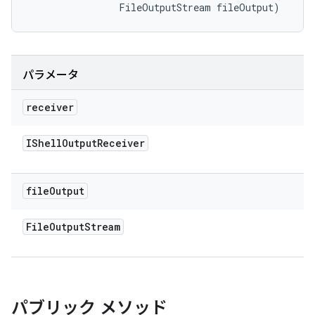
                FileOutputStream fileOutput)
パラメータ
receiver
IShell
Output
Receiver
file
Output
File
Output
Stream
パブリック メソッド