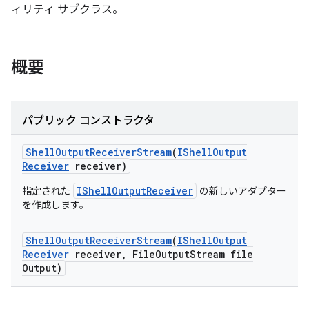
ィリティ サブクラス。
概要
パブリック コンストラクタ
Shell
Output
Receiver
Stream
(
IShell
Output
Receiver
receiver)
IShellOutputReceiver
指定された
の新しいアダプター
を作成します。
Shell
Output
Receiver
Stream
(
IShell
Output
Receiver
receiver
,
File
Output
Stream file
Output)