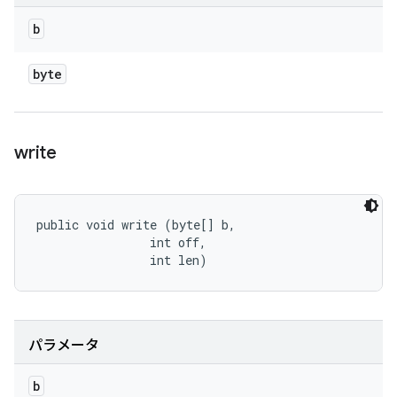
b
byte
write
public void write (byte[] b, 

                int off, 

                int len)
パラメータ
b