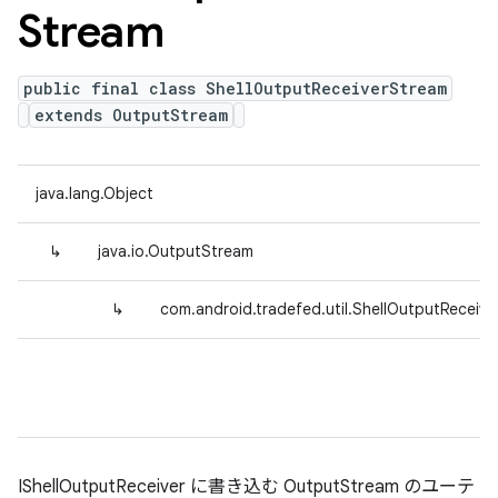
Stream
public final class ShellOutputReceiverStream
extends OutputStream
java.lang.Object
↳
java.io.OutputStream
↳
com.android.tradefed.util.ShellOutputReceiv
IShellOutputReceiver に書き込む OutputStream のユーテ