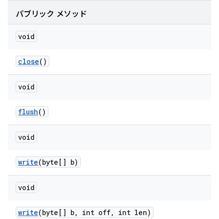
パブリック メソッド
void
close
()
void
flush
()
void
write
(byte[] b)
void
write
(byte[] b
,
int off
,
int len)