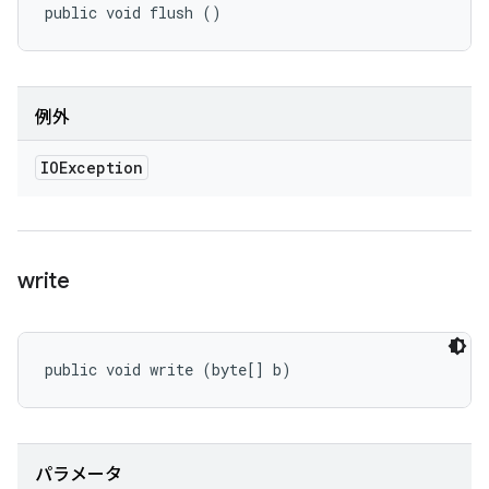
public void flush ()
例外
IOException
write
public void write (byte[] b)
パラメータ