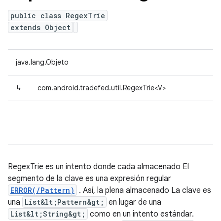
public class RegexTrie
extends Object
java.lang.Objeto
↳
com.android.tradefed.util.RegexTrie<V>
RegexTrie es un intento donde cada
almacenado
El
segmento de la clave es una expresión regular
ERROR(/Pattern)
. Así, la plena
almacenado
La clave es
una
List&lt;Pattern&gt;
en lugar de una
List&lt;String&gt;
como en un intento estándar.