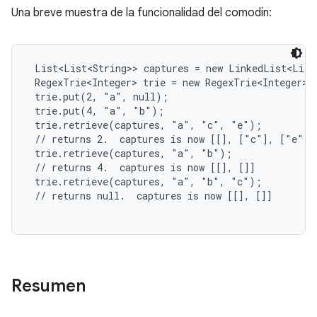
Una breve muestra de la funcionalidad del comodín:
 List<List<String>> captures = new LinkedList<List
 RegexTrie<Integer> trie = new RegexTrie<Integer>()
 trie.put(2, "a", null);

 trie.put(4, "a", "b");

 trie.retrieve(captures, "a", "c", "e");

 // returns 2.  captures is now [[], ["c"], ["e"]]

 trie.retrieve(captures, "a", "b");

 // returns 4.  captures is now [[], []]

 trie.retrieve(captures, "a", "b", "c");

 // returns null.  captures is now [[], []]

Resumen