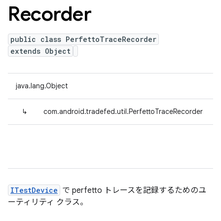
Recorder
public class PerfettoTraceRecorder
extends Object
java.lang.Object
↳
com.android.tradefed.util.PerfettoTraceRecorder
ITestDevice
で perfetto トレースを記録するためのユ
ーティリティ クラス。