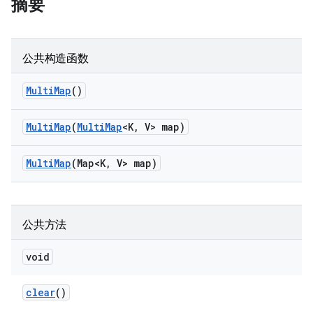
摘要
公共构造函数
Multi
Map
()
Multi
Map
(
Multi
Map
<K
,
V> map)
Multi
Map
(Map<K
,
V> map)
公共方法
void
clear
()