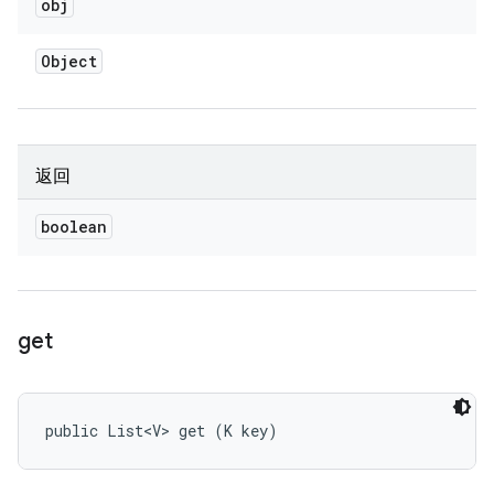
obj
Object
返回
boolean
get
public List<V> get (K key)