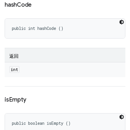
hash
Code
public int hashCode ()
返回
int
is
Empty
public boolean isEmpty ()