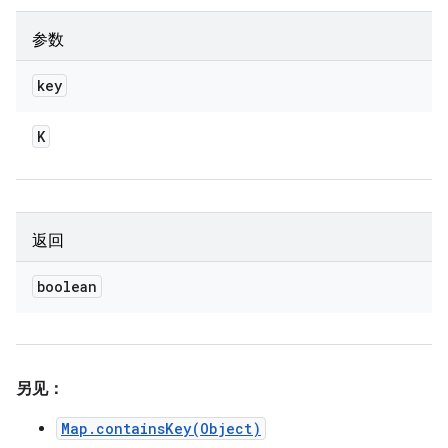
参数
key
K
返回
boolean
另见：
Map.containsKey(Object)