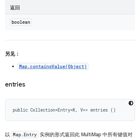
返回
boolean
另见：
Map.containsValue(Object)
entries
public Collection<Entry<K, V>> entries ()
以
Map.Entry
实例的形式返回此 MultiMap 中所有键值对