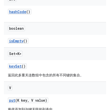
hash
Code
()
boolean
is
Empty
()
Set<K>
key
Set
()
返回此多重关连数组中包含的所有不同键的集合。
V
put
(K key
,
V value)
将值添加到与键关联的列表中。