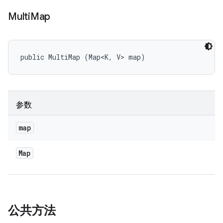
Multi
Map
public MultiMap (Map<K, V> map)
参数
map
Map
公共方法