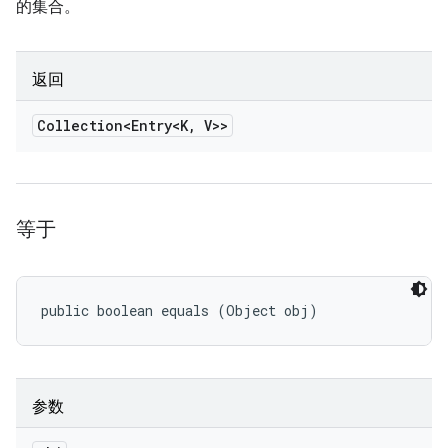
的集合。
返回
Collection<Entry<K
,
V>>
等于
public boolean equals (Object obj)
参数