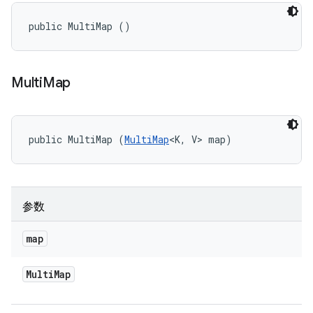
public MultiMap ()
Multi
Map
public MultiMap (
MultiMap
<K, V> map)
参数
map
Multi
Map