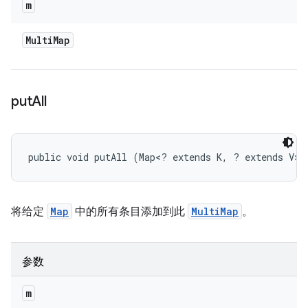
m
Multi
Map
put
All
public void putAll (Map<? extends K, ? extends V> 
将给定
Map
中的所有条目添加到此
MultiMap
。
参数
m