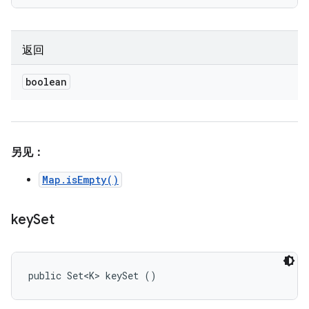
返回
boolean
另见：
Map.isEmpty()
key
Set
public Set<K> keySet ()