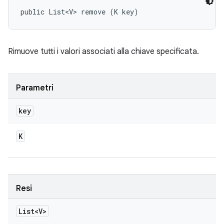
public List<V> remove (K key)
Rimuove tutti i valori associati alla chiave specificata.
Parametri
key
K
Resi
List<V>