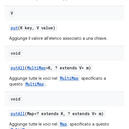
V
put
(K key
,
V value)
Aggiunge il valore all'elenco associato a una chiave.
void
put
All
(
Multi
Map
<K
,
? extends V> m)
MultiMap
Aggiunge tutte le voci nel
specificato a
MultiMap
questo
.
void
put
All
(Map<? extends K
,
? extends V> m)
Map
Aggiunge tutte le voci nel
specificato a questo