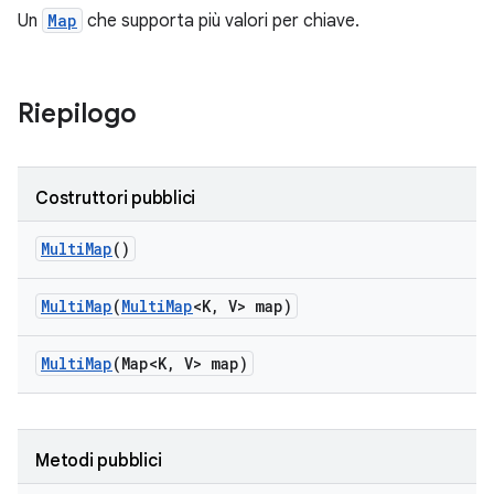
Un
Map
che supporta più valori per chiave.
Riepilogo
Costruttori pubblici
Multi
Map
()
Multi
Map
(
Multi
Map
<K
,
V> map)
Multi
Map
(Map<K
,
V> map)
Metodi pubblici