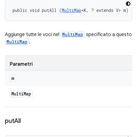
public void putAll (
MultiMap
<K, ? extends V> m)
Aggiunge tutte le voci nel
MultiMap
specificato a questo
MultiMap
.
Parametri
m
Multi
Map
put
All