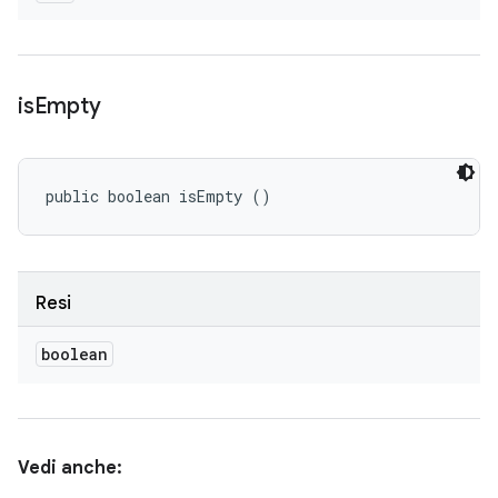
is
Empty
public boolean isEmpty ()
Resi
boolean
Vedi anche: