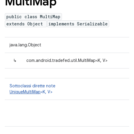
Multi
Map
public class MultiMap
extends Object
implements Serializable
java.lang.Object
↳
com.android.tradefed.util.MultiMap<K, V>
Sottoclassi dirette note
UniqueMultiMap
<K, V>