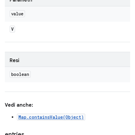
Parametri
value
V
Resi
boolean
Vedi anche:
Map.containsValue(Object)
entries