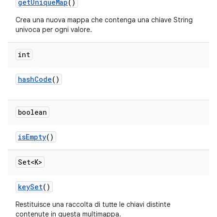
get
Unique
Map
()
Crea una nuova mappa che contenga una chiave String
univoca per ogni valore.
int
hash
Code
()
boolean
is
Empty
()
Set<K>
key
Set
()
Restituisce una raccolta di tutte le chiavi distinte
contenute in questa multimappa.