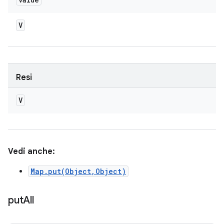
V
Resi
V
Vedi anche:
Map.put(Object,Object)
put
All