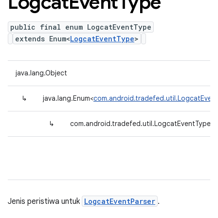
Logcat
Event
Type
public final enum LogcatEventType
extends Enum<
LogcatEventType
>
java.lang.Object
↳
java.lang.Enum<
com.android.tradefed.util.LogcatEven
↳
com.android.tradefed.util.LogcatEventType
Jenis peristiwa untuk
LogcatEventParser
.