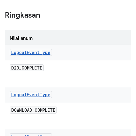
Ringkasan
Nilai enum
Logcat
Event
Type
D2O
_
COMPLETE
Logcat
Event
Type
DOWNLOAD
_
COMPLETE