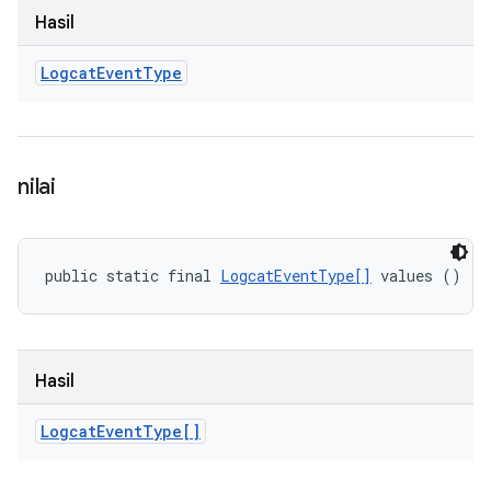
Hasil
Logcat
Event
Type
nilai
public static final 
LogcatEventType[]
 values ()
Hasil
Logcat
Event
Type[]