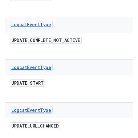
Logcat
Event
Type
UPDATE
_
COMPLETE
_
NOT
_
ACTIVE
Logcat
Event
Type
UPDATE
_
START
Logcat
Event
Type
UPDATE
_
URL
_
CHANGED