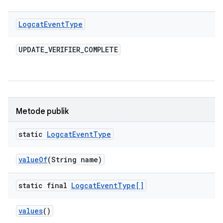
Logcat
Event
Type
UPDATE
_
VERIFIER
_
COMPLETE
Metode publik
static
Logcat
Event
Type
value
Of
(String name)
static final
Logcat
Event
Type[]
values
()