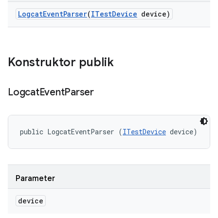
Logcat
Event
Parser
(
ITest
Device
device)
Konstruktor publik
Logcat
Event
Parser
public LogcatEventParser (
ITestDevice
 device)
Parameter
device