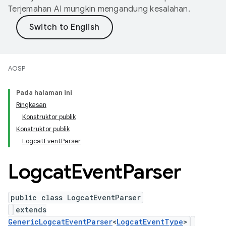
Terjemahan AI mungkin mengandung kesalahan.
AOSP
Pada halaman ini
Ringkasan
Konstruktor publik
Konstruktor publik
LogcatEventParser
Logcat
Event
Parser
public class LogcatEventParser
extends
GenericLogcatEventParser
<
LogcatEventType
>