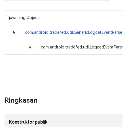
java.lang.Object
↳
com.android.tradefed.util.GenericLogcatEventParser
<
↳
com.android.tradefed.util.LogcatEventParser
Ringkasan
Konstruktor publik