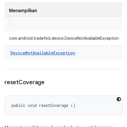
Menampilkan
com.android.tradefed.device.DeviceNotAvailableException
Device
Not
Available
Exception
reset
Coverage
public void resetCoverage ()