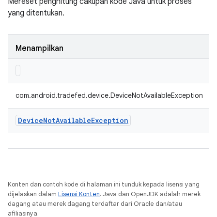
Mereset penghitung cakupan kode Java untuk proses
yang ditentukan.
Menampilkan
com.android.tradefed.device.DeviceNotAvailableException
Device
Not
Available
Exception
Konten dan contoh kode di halaman ini tunduk kepada lisensi yang
dijelaskan dalam
Lisensi Konten
. Java dan OpenJDK adalah merek
dagang atau merek dagang terdaftar dari Oracle dan/atau
afiliasinya.