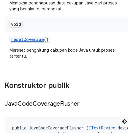
Memaksa penghapusan data cakupan Java dari proses
yang berjalan di perangkat.
void
reset
Coverage
()
Mereset penghitung cakupan kode Java untuk proses
tertentu.
Konstruktor publik
Java
Code
Coverage
Flusher
public JavaCodeCoverageFlusher (
ITestDevice
 device,