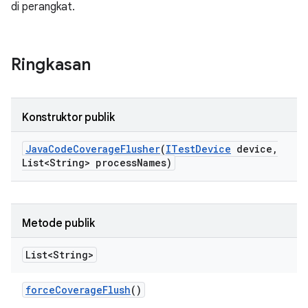
di perangkat.
Ringkasan
Konstruktor publik
Java
Code
Coverage
Flusher
(
ITest
Device
device
,
List<String> process
Names)
Metode publik
List<String>
force
Coverage
Flush
()