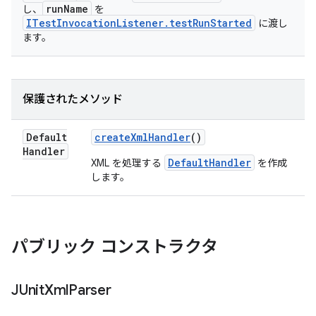
runName
し、
を
ITestInvocationListener.testRunStarted
に渡し
ます。
保護されたメソッド
Default
create
Xml
Handler
()
Handler
DefaultHandler
XML を処理する
を作成
します。
パブリック コンストラクタ
JUnit
Xml
Parser