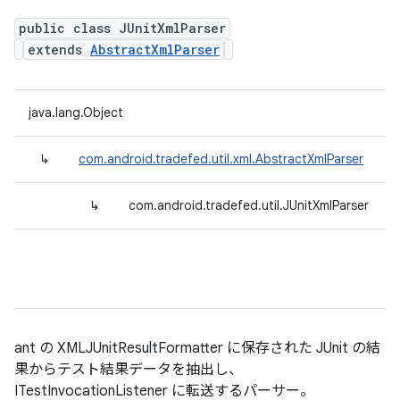
public class JUnitXmlParser
extends
AbstractXmlParser
java.lang.Object
↳
com.android.tradefed.util.xml.AbstractXmlParser
↳
com.android.tradefed.util.JUnitXmlParser
ant の XMLJUnitResultFormatter に保存された JUnit の結
果からテスト結果データを抽出し、
ITestInvocationListener に転送するパーサー。