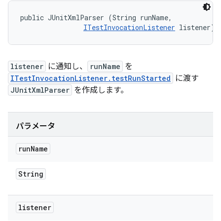
public JUnitXmlParser (String runName, 

ITestInvocationListener
 listener)
listener
に通知し、
runName
を
ITestInvocationListener.testRunStarted
に渡す
JUnitXmlParser
を作成します。
パラメータ
run
Name
String
listener