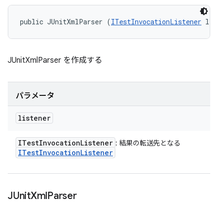
public JUnitXmlParser (
ITestInvocationListener
 lis
JUnitXmlParser を作成する
パラメータ
listener
ITest
Invocation
Listener
: 結果の転送先となる
ITest
Invocation
Listener
JUnit
Xml
Parser