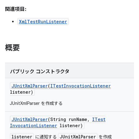
関連項目:
XmlTestRunListener
概要
パブリック コンストラクタ
JUnit
Xml
Parser
(
ITest
Invocation
Listener
listener)
JUnitXmlParser を作成する
JUnit
Xml
Parser
(String run
Name
,
ITest
Invocation
Listener
listener)
listener
JUnitXmlParser
に通知する
を作成