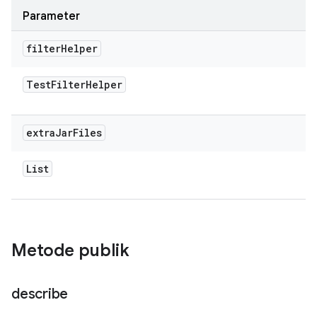
Parameter
filter
Helper
Test
Filter
Helper
extra
Jar
Files
List
Metode publik
describe