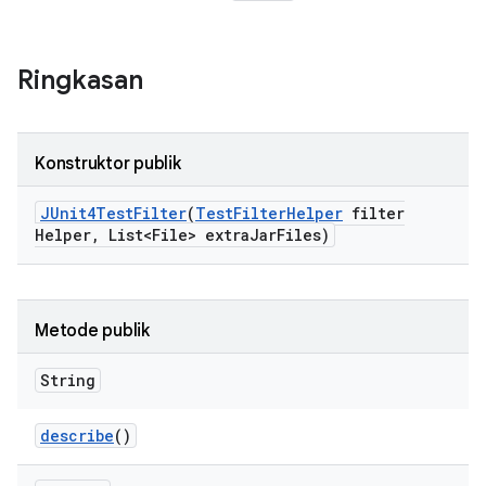
Ringkasan
Konstruktor publik
JUnit4Test
Filter
(
Test
Filter
Helper
filter
Helper
,
List<File> extra
Jar
Files)
Metode publik
String
describe
()