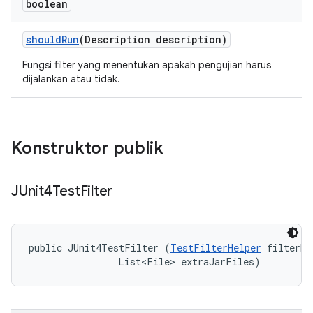
boolean
should
Run
(Description description)
Fungsi filter yang menentukan apakah pengujian harus
dijalankan atau tidak.
Konstruktor publik
JUnit4Test
Filter
public JUnit4TestFilter (
TestFilterHelper
 filterHe
                List<File> extraJarFiles)