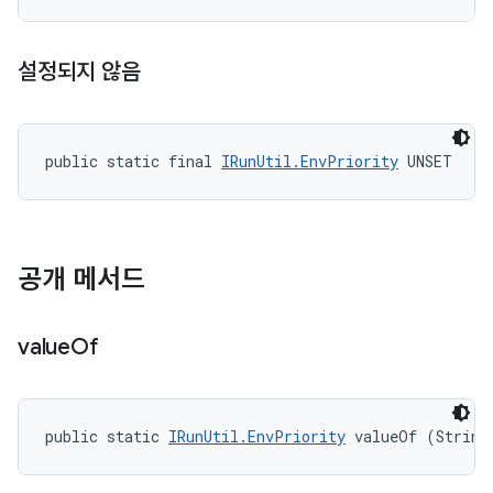
설정되지 않음
public static final 
IRunUtil.EnvPriority
 UNSET
공개 메서드
value
Of
public static 
IRunUtil.EnvPriority
 valueOf (String