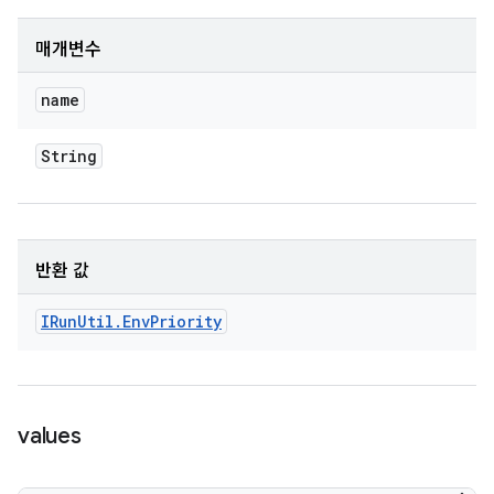
매개변수
name
String
반환 값
IRun
Util
.
Env
Priority
values