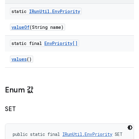
static
IRun
Util
.
Env
Priority
value
Of
(String name)
static final
Env
Priority[]
values
()
Enum 값
SET
public static final 
IRunUtil.EnvPriority
 SET