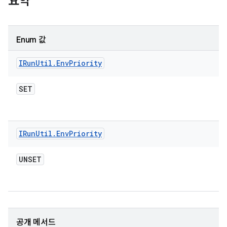
요약
Enum 값
IRun
Util
.
Env
Priority
SET
IRun
Util
.
Env
Priority
UNSET
공개 메서드