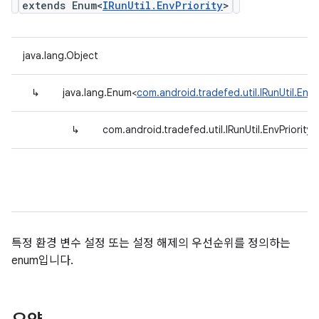
extends Enum<
IRunUtil.EnvPriority
>
java.lang.Object
↳
java.lang.Enum<
com.android.tradefed.util.IRunUtil.EnvPr
↳
com.android.tradefed.util.IRunUtil.EnvPriority
특정 환경 변수 설정 또는 설정 해제의 우선순위를 정의하는
enum입니다.