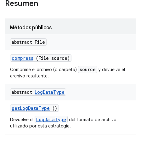
Resumen
Métodos públicos
abstract File
compress
(File source)
source
Comprime el archivo (o carpeta)
y devuelve el
archivo resultante.
abstract
Log
Data
Type
get
Log
Data
Type
()
LogDataType
Devuelve el
del formato de archivo
utilizado por esta estrategia.