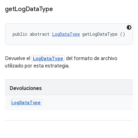
get
Log
Data
Type
public abstract 
LogDataType
 getLogDataType ()
Devuelve el
LogDataType
del formato de archivo
utilizado por esta estrategia.
Devoluciones
Log
Data
Type