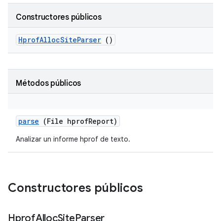
Constructores públicos
Hprof
Alloc
Site
Parser
()
Métodos públicos
parse
(File hprof
Report)
Analizar un informe hprof de texto.
Constructores públicos
Hprof
Alloc
Site
Parser