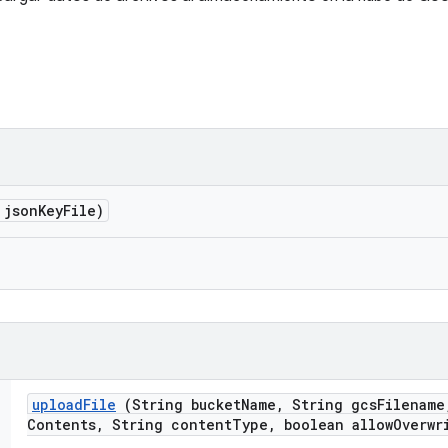
 json
Key
File)
upload
File
(String bucket
Name
,
String gcs
Filename
Contents
,
String content
Type
,
boolean allow
Overwr