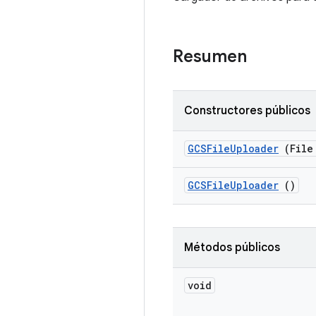
Resumen
Constructores públicos
GCSFile
Uploader
(File
GCSFile
Uploader
()
Métodos públicos
void