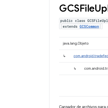
GCSFile
Up
public class GCSFileUp
extends
GCSCommon
java.lang.Objeto
↳
com.android.tradefe
↳
com.android.tr
Cargador de archivos para 