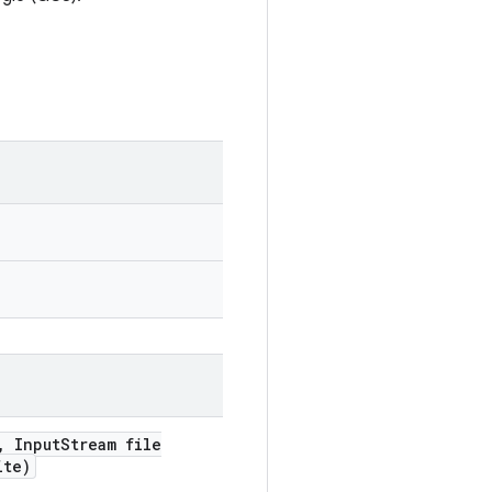
,
Input
Stream file
ite)