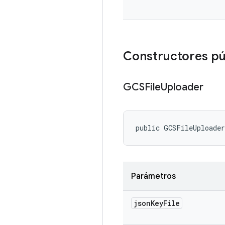
Constructores p
GCSFile
Uploader
public GCSFileUploade
Parámetros
json
Key
File