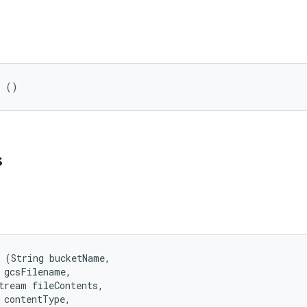
r ()
s
 (String bucketName, 

 gcsFilename, 

tream fileContents, 

 contentType, 
