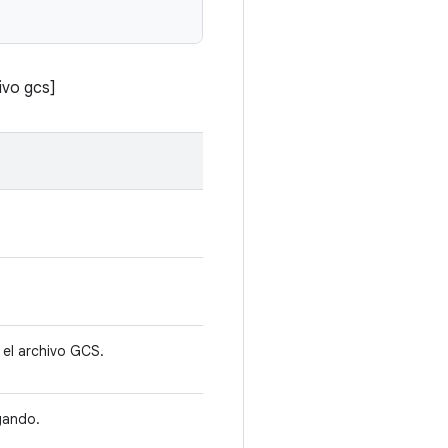
ivo gcs]
 el archivo GCS.
gando.