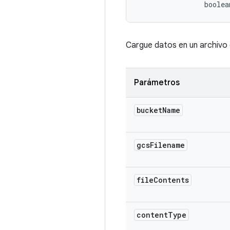
                boolea
Cargue datos en un archivo
Parámetros
bucket
Name
gcs
Filename
file
Contents
content
Type