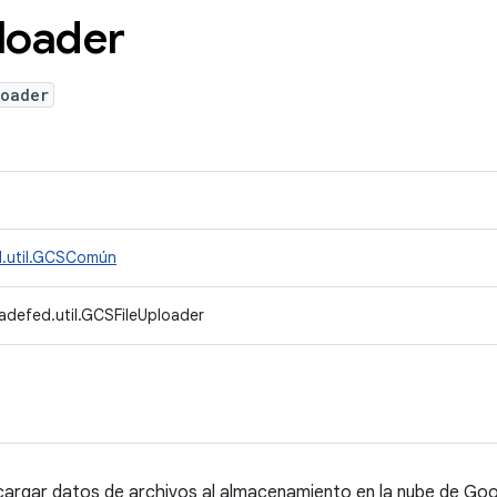
loader
loader
d.util.GCSComún
adefed.util.GCSFileUploader
cargar datos de archivos al almacenamiento en la nube de Goo