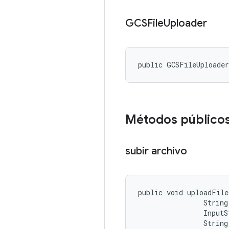
GCSFile
Uploader
public GCSFileUploade
Métodos público
subir archivo
public void uploadFile
                String
                InputS
                String