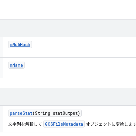
m
Md5Hash
m
Name
parse
Stat
(String stat
Output)
GCSFileMetadata
文字列を解析して
オブジェクトに変換しま