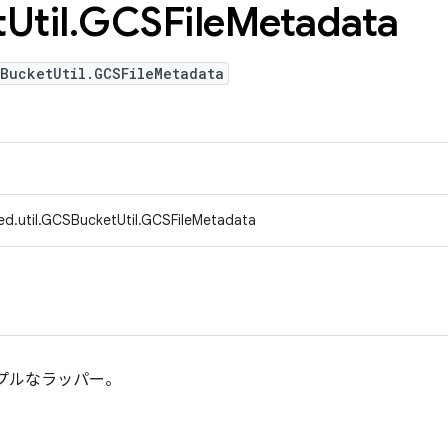
t
Util
.
GCSFile
Metadata
SBucketUtil.GCSFileMetadata
ed.util.GCSBucketUtil.GCSFileMetadata
ンプルなラッパー。