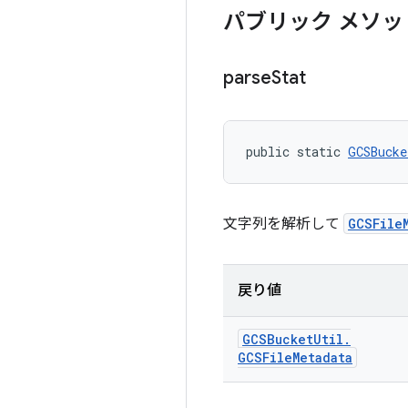
パブリック メソッ
parse
Stat
public static 
GCSBucke
文字列を解析して
GCSFile
戻り値
GCSBucket
Util
.
GCSFile
Metadata