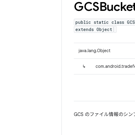
GCSBucke
public static class GC
extends Object
java.lang.Object
↳
com.android.tradef
GCS のファイル情報のシ