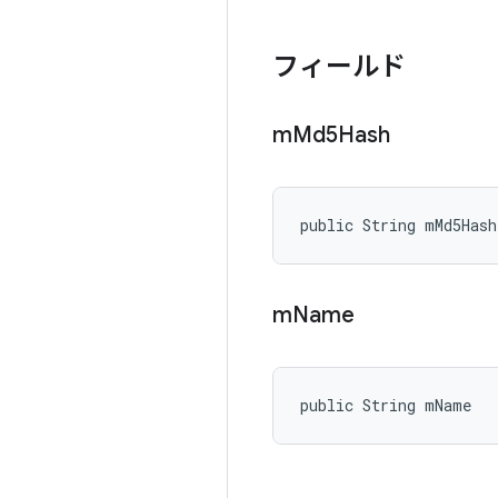
フィールド
m
Md5Hash
public String mMd5Hash
m
Name
public String mName