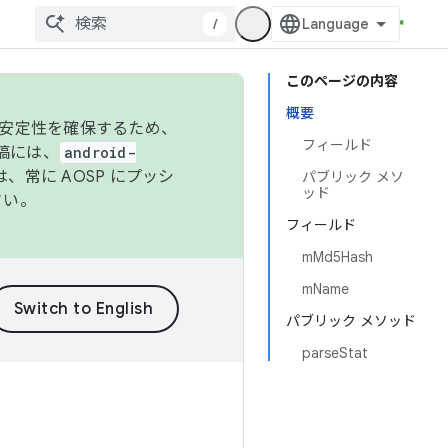
/
このページの内容
概要
の安定性を確保するため、
フィールド
投稿には、
android-
、常に AOSP にプッシ
パブリック メソ
ッド
さい。
フィールド
mMd5Hash
mName
パブリック メソッド
parseStat