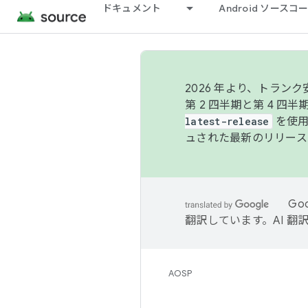
ドキュメント
Android ソース
2026 年より、トラ
第 2 四半期と第 4 四
latest-release
を使用
ュされた最新のリリース
Go
翻訳しています。AI 
AOSP