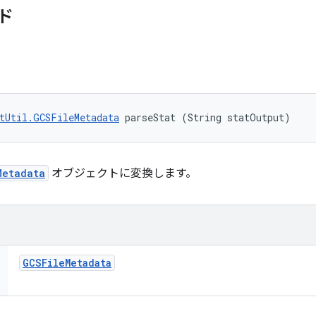
ド
tUtil.GCSFileMetadata
 parseStat (String statOutput)
Metadata
オブジェクトに変換します。
GCSFile
Metadata