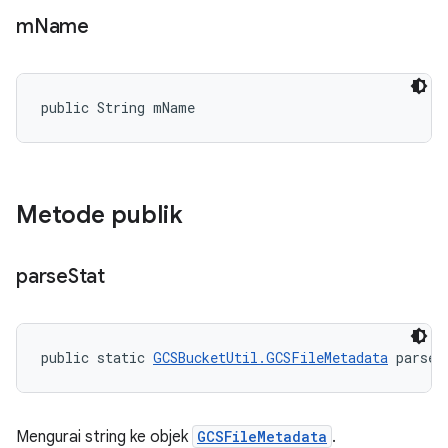
m
Name
public String mName
Metode publik
parse
Stat
public static 
GCSBucketUtil.GCSFileMetadata
 parseS
Mengurai string ke objek
GCSFileMetadata
.