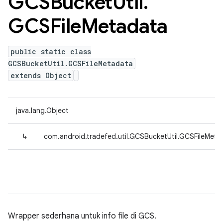
GCSBucket
Util
.
GCSFile
Metadata
public static class
GCSBucketUtil.GCSFileMetadata
extends Object
java.lang.Object
↳
com.android.tradefed.util.GCSBucketUtil.GCSFileMeta
Wrapper sederhana untuk info file di GCS.