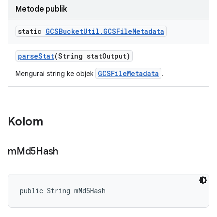
Metode publik
static
GCSBucket
Util
.
GCSFile
Metadata
parse
Stat
(String stat
Output)
GCSFileMetadata
Mengurai string ke objek
.
Kolom
m
Md5Hash
public String mMd5Hash