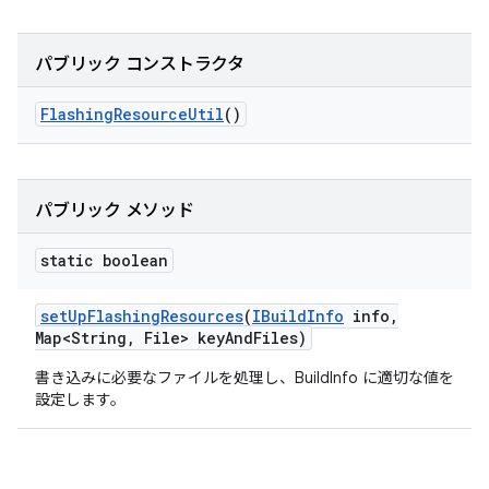
パブリック コンストラクタ
Flashing
Resource
Util
()
パブリック メソッド
static boolean
set
Up
Flashing
Resources
(
IBuild
Info
info
,
Map<String
,
File> key
And
Files)
書き込みに必要なファイルを処理し、BuildInfo に適切な値を
設定します。