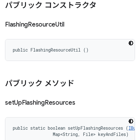
パブリック コンストラクタ
Flashing
Resource
Util
public FlashingResourceUtil ()
パブリック メソッド
set
Up
Flashing
Resources
public static boolean setUpFlashingResources (
IBui
                Map<String, File> keyAndFiles)