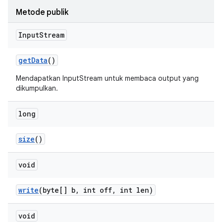
Metode publik
Input
Stream
get
Data
()
Mendapatkan InputStream untuk membaca output yang
dikumpulkan.
long
size
()
void
write
(byte[] b
,
int off
,
int len)
void