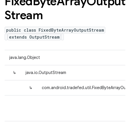
Fixed
Byte
Array
Output
Stream
public class FixedByteArrayOutputStream
extends OutputStream
java.lang.Object
↳
java.io.OutputStream
↳
com.android.tradefed.util.FixedByteArrayOut