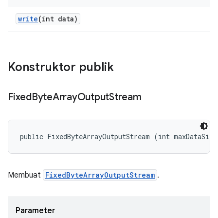
write
(int data)
Konstruktor publik
Fixed
Byte
Array
Output
Stream
public FixedByteArrayOutputStream (int maxDataSize
Membuat
FixedByteArrayOutputStream
.
Parameter