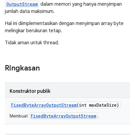
OutputStream
dalam memori yang hanya menyimpan
jumlah data maksimum.
Hal ini diimplementasikan dengan menyimpan array byte
melingkar berukuran tetap.
Tidak aman untuk thread.
Ringkasan
Konstruktor publik
Fixed
Byte
Array
Output
Stream
(int max
Data
Size)
FixedByteArrayOutputStream
Membuat
.