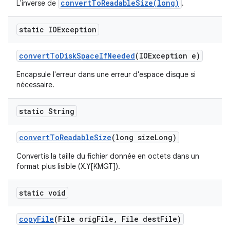
convertToReadableSize(long)
L'inverse de
.
static IOException
convert
To
Disk
Space
If
Needed
(IOException e)
Encapsule l'erreur dans une erreur d'espace disque si
nécessaire.
static String
convert
To
Readable
Size
(long size
Long)
Convertis la taille du fichier donnée en octets dans un
format plus lisible (X.Y[KMGT]).
static void
copy
File
(File orig
File
,
File dest
File)