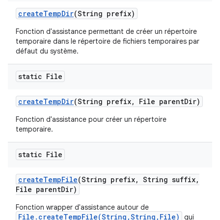
create
Temp
Dir
(String prefix)
Fonction d'assistance permettant de créer un répertoire
temporaire dans le répertoire de fichiers temporaires par
défaut du système.
static File
create
Temp
Dir
(String prefix
,
File parent
Dir)
Fonction d'assistance pour créer un répertoire
temporaire.
static File
create
Temp
File
(String prefix
,
String suffix
,
File parent
Dir)
Fonction wrapper d'assistance autour de
File.createTempFile(String,String,File)
qui