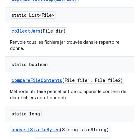
static List<File>
collect
Jars
(File dir)
Renvoie tous les fichiers jar trouvés dans le répertoire
donné.
static boolean
compare
File
Contents
(File file1
,
File file2)
Méthode utilitaire permettant de comparer le contenu de
deux fichiers octet par octet.
static long
convert
Size
To
Bytes
(String size
String)