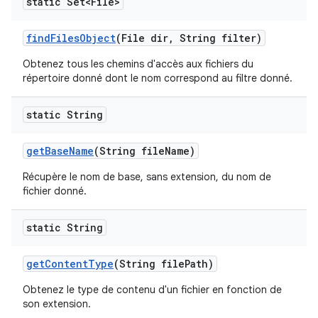
static Set<File>
find
Files
Object
(File dir
,
String filter)
Obtenez tous les chemins d'accès aux fichiers du
répertoire donné dont le nom correspond au filtre donné.
static String
get
Base
Name
(String file
Name)
Récupère le nom de base, sans extension, du nom de
fichier donné.
static String
get
Content
Type
(String file
Path)
Obtenez le type de contenu d'un fichier en fonction de
son extension.