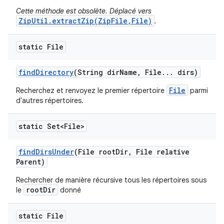
Cette méthode est obsolète. Déplacé vers
ZipUtil.extractZip(ZipFile,File)
.
static File
find
Directory
(String dir
Name
,
File
.
.
.
dirs)
File
Recherchez et renvoyez le premier répertoire
parmi
d'autres répertoires.
static Set<File>
find
Dirs
Under
(File root
Dir
,
File relative
Parent)
Rechercher de manière récursive tous les répertoires sous
rootDir
le
donné
static File