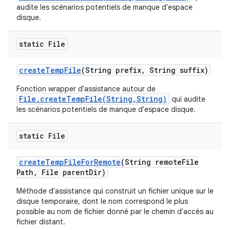
audite les scénarios potentiels de manque d'espace
disque.
static File
create
Temp
File
(String prefix
,
String suffix)
Fonction wrapper d'assistance autour de
File.createTempFile(String,String)
qui audite
les scénarios potentiels de manque d'espace disque.
static File
create
Temp
File
For
Remote
(String remote
File
Path
,
File parent
Dir)
Méthode d'assistance qui construit un fichier unique sur le
disque temporaire, dont le nom correspond le plus
possible au nom de fichier donné par le chemin d'accès au
fichier distant.