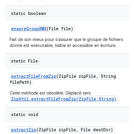
static boolean
ensure
Group
RWX
(File file)
Fait de son mieux pour s'assurer que le groupe de fichiers
donné est exécutable, lisible et accessible en écriture.
static File
extract
File
From
Zip
(Zip
File zip
File
,
String
file
Path)
Cette méthode est obsolète. Déplacé vers
ZipUtil.extractFileFromZip(ZipFile,String)
.
static void
extract
Zip
(Zip
File zip
File
,
File dest
Dir)