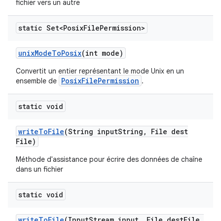
fichier vers un autre
static Set<Posix
File
Permission>
unix
Mode
To
Posix
(int mode)
Convertit un entier représentant le mode Unix en un
PosixFilePermission
ensemble de
.
static void
write
To
File
(String input
String
,
File dest
File)
Méthode d'assistance pour écrire des données de chaîne
dans un fichier
static void
write
To
File
(Input
Stream input
,
File dest
File
,