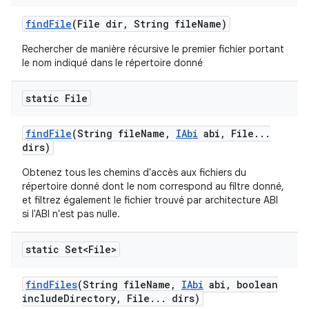
find
File
(File dir
,
String file
Name)
Rechercher de manière récursive le premier fichier portant
le nom indiqué dans le répertoire donné
static File
find
File
(String file
Name
,
IAbi
abi
,
File
.
.
.
dirs)
Obtenez tous les chemins d'accès aux fichiers du
répertoire donné dont le nom correspond au filtre donné,
et filtrez également le fichier trouvé par architecture ABI
si l'ABI n'est pas nulle.
static Set<File>
find
Files
(String file
Name
,
IAbi
abi
,
boolean
include
Directory
,
File
.
.
.
dirs)