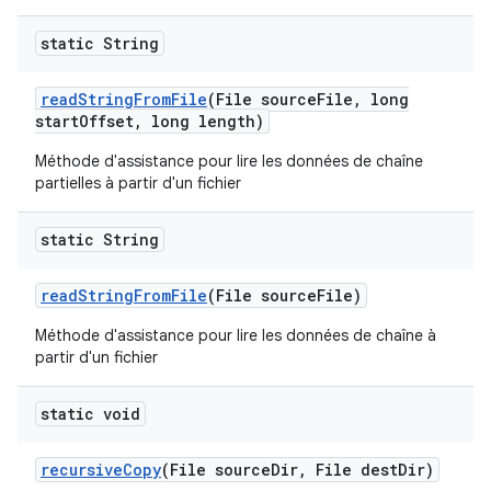
static String
read
String
From
File
(File source
File
,
long
start
Offset
,
long length)
Méthode d'assistance pour lire les données de chaîne
partielles à partir d'un fichier
static String
read
String
From
File
(File source
File)
Méthode d'assistance pour lire les données de chaîne à
partir d'un fichier
static void
recursive
Copy
(File source
Dir
,
File dest
Dir)