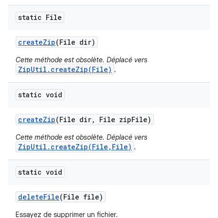
static File
create
Zip
(File dir)
Cette méthode est obsolète. Déplacé vers
ZipUtil.createZip(File)
.
static void
create
Zip
(File dir
,
File zip
File)
Cette méthode est obsolète. Déplacé vers
ZipUtil.createZip(File,File)
.
static void
delete
File
(File file)
Essayez de supprimer un fichier.