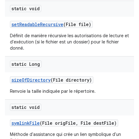
static void
set
Readable
Recursive
(File file)
Définit de manière récursive les autorisations de lecture et
d'exécution (si le fichier est un dossier) pour le fichier
donné.
static Long
size
Of
Directory
(File directory)
Renvoie la taille indiquée par le répertoire.
static void
symlink
File
(File orig
File
,
File dest
File)
Méthode d'assistance qui crée un lien symbolique d'un