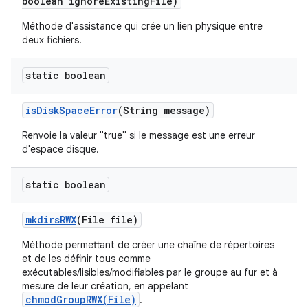
boolean ignore
Existing
File)
Méthode d'assistance qui crée un lien physique entre
deux fichiers.
static boolean
is
Disk
Space
Error
(String message)
Renvoie la valeur "true" si le message est une erreur
d'espace disque.
static boolean
mkdirs
RWX
(File file)
Méthode permettant de créer une chaîne de répertoires
et de les définir tous comme
exécutables/lisibles/modifiables par le groupe au fur et à
mesure de leur création, en appelant
chmodGroupRWX(File)
.