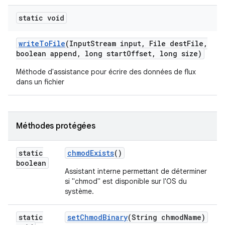
static void
write
To
File
(Input
Stream input
,
File dest
File
,
boolean append
,
long start
Offset
,
long size)
Méthode d'assistance pour écrire des données de flux
dans un fichier
Méthodes protégées
static
chmod
Exists
()
boolean
Assistant interne permettant de déterminer
si "chmod" est disponible sur l'OS du
système.
static
set
Chmod
Binary
(String chmod
Name)