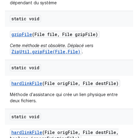
dépendant du système
static void
gzip
File
(File file
,
File gzip
File)
Cette méthode est obsolète. Déplacé vers
ZipUtil.gzipFile(File,File)
.
static void
hardlink
File
(File orig
File
,
File dest
File)
Méthode d'assistance qui crée un lien physique entre
deux fichiers.
static void
hardlink
File
(File orig
File
,
File dest
File
,