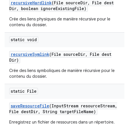
recursive
Hardlink
(File source
Dir
,
File dest
Dir
,
boolean ignore
Existing
File)
Crée des liens physiques de manière récursive pour le
contenu du dossier.
static void
recursive
Symlink
(File source
Dir
,
File dest
Dir)
Crée des liens symboliques de manière récursive pour le
contenu du dossier.
static File
save
Resource
File
(Input
Stream resource
Stream
,
File dest
Dir
,
String target
File
Name)
Enregistrez un fichier de ressources dans un répertoire.