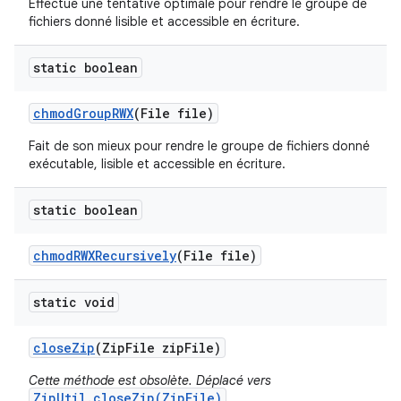
Effectue une tentative optimale pour rendre le groupe de
fichiers donné lisible et accessible en écriture.
static boolean
chmod
Group
RWX
(File file)
Fait de son mieux pour rendre le groupe de fichiers donné
exécutable, lisible et accessible en écriture.
static boolean
chmod
RWXRecursively
(File file)
static void
close
Zip
(Zip
File zip
File)
Cette méthode est obsolète. Déplacé vers
ZipUtil.closeZip(ZipFile)
.