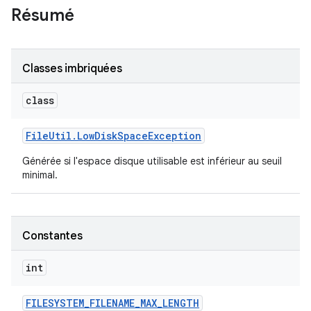
Résumé
Classes imbriquées
class
File
Util
.
Low
Disk
Space
Exception
Générée si l'espace disque utilisable est inférieur au seuil
minimal.
Constantes
int
FILESYSTEM
_
FILENAME
_
MAX
_
LENGTH