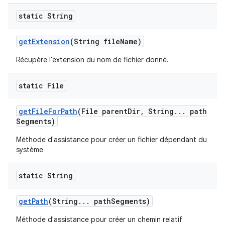
static String
get
Extension
(String file
Name)
Récupère l'extension du nom de fichier donné.
static File
get
File
For
Path
(File parent
Dir
,
String
.
.
.
path
Segments)
Méthode d'assistance pour créer un fichier dépendant du
système
static String
get
Path
(String
.
.
.
path
Segments)
Méthode d'assistance pour créer un chemin relatif