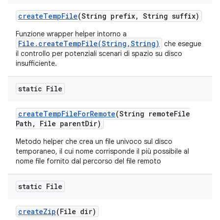
create
Temp
File
(String prefix
,
String suffix)
Funzione wrapper helper intorno a
File.createTempFile(String,String)
che esegue
il controllo per potenziali scenari di spazio su disco
insufficiente.
static File
create
Temp
File
For
Remote
(String remote
File
Path
,
File parent
Dir)
Metodo helper che crea un file univoco sul disco
temporaneo, il cui nome corrisponde il più possibile al
nome file fornito dal percorso del file remoto
static File
create
Zip
(File dir)