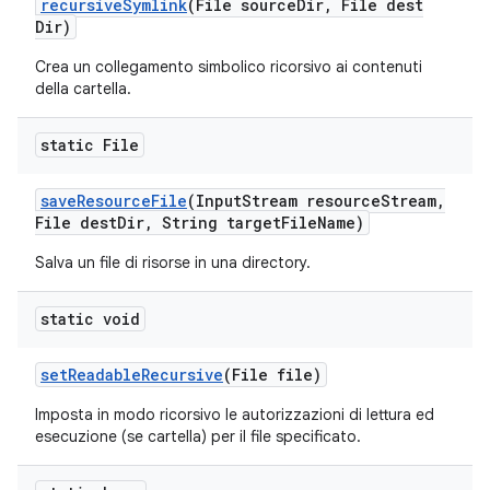
recursive
Symlink
(File source
Dir
,
File dest
Dir)
Crea un collegamento simbolico ricorsivo ai contenuti
della cartella.
static File
save
Resource
File
(Input
Stream resource
Stream
,
File dest
Dir
,
String target
File
Name)
Salva un file di risorse in una directory.
static void
set
Readable
Recursive
(File file)
Imposta in modo ricorsivo le autorizzazioni di lettura ed
esecuzione (se cartella) per il file specificato.