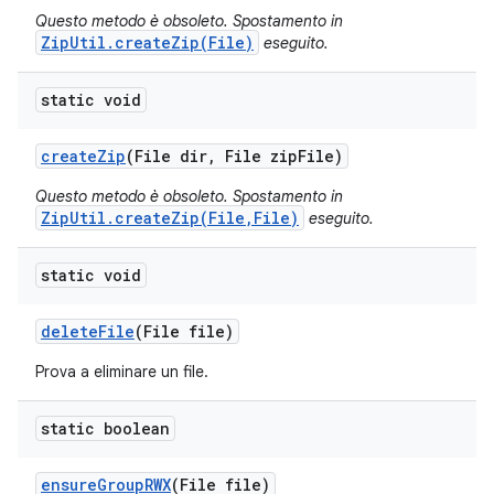
Questo metodo è obsoleto. Spostamento in
ZipUtil.createZip(File)
eseguito.
static void
create
Zip
(File dir
,
File zip
File)
Questo metodo è obsoleto. Spostamento in
ZipUtil.createZip(File,File)
eseguito.
static void
delete
File
(File file)
Prova a eliminare un file.
static boolean
ensure
Group
RWX
(File file)