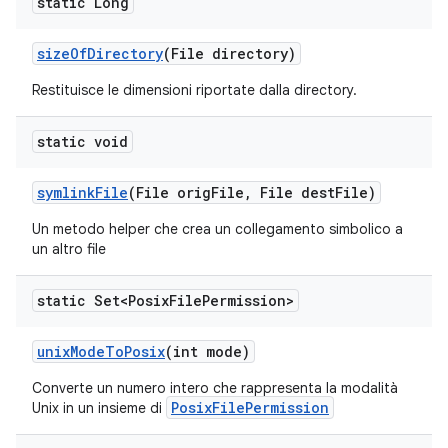
static Long
size
Of
Directory
(File directory)
Restituisce le dimensioni riportate dalla directory.
static void
symlink
File
(File orig
File
,
File dest
File)
Un metodo helper che crea un collegamento simbolico a
un altro file
static Set<Posix
File
Permission>
unix
Mode
To
Posix
(int mode)
Converte un numero intero che rappresenta la modalità
PosixFilePermission
Unix in un insieme di