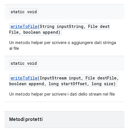
static void
write
To
File
(String input
String
,
File dest
File
,
boolean append)
Un metodo helper per scrivere o aggiungere dati stringa
al file
static void
write
To
File
(Input
Stream input
,
File dest
File
,
boolean append
,
long start
Offset
,
long size)
Un metodo helper per scrivere i dati dello stream nel file
Metodi protetti