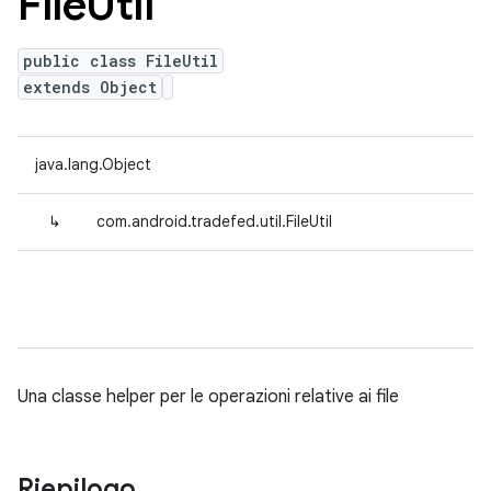
File
Util
public class FileUtil
extends Object
java.lang.Object
↳
com.android.tradefed.util.FileUtil
Una classe helper per le operazioni relative ai file
Riepilogo