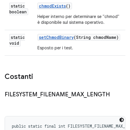
static
chmod
Exists
()
boolean
Helper interno per determinare se "chmod"
è disponibile sul sistema operativo.
static
set
Chmod
Binary
(String chmod
Name)
void
Esposto per i test.
Costanti
FILESYSTEM
_
FILENAME
_
MAX
_
LENGTH
public static final int FILESYSTEM_FILENAME_MAX_L