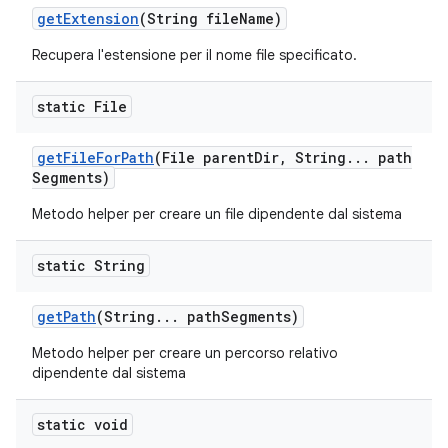
get
Extension
(String file
Name)
Recupera l'estensione per il nome file specificato.
static File
get
File
For
Path
(File parent
Dir
,
String
.
.
.
path
Segments)
Metodo helper per creare un file dipendente dal sistema
static String
get
Path
(String
.
.
.
path
Segments)
Metodo helper per creare un percorso relativo
dipendente dal sistema
static void