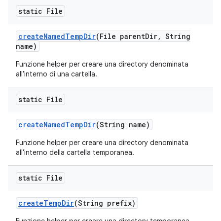
static File
create
Named
Temp
Dir
(File parent
Dir
,
String
name)
Funzione helper per creare una directory denominata
all'interno di una cartella.
static File
create
Named
Temp
Dir
(String name)
Funzione helper per creare una directory denominata
all'interno della cartella temporanea.
static File
create
Temp
Dir
(String prefix)