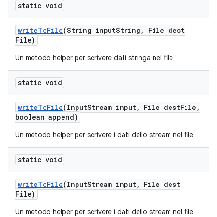
static void
write
To
File
(String input
String
,
File dest
File)
Un metodo helper per scrivere dati stringa nel file
static void
write
To
File
(Input
Stream input
,
File dest
File
,
boolean append)
Un metodo helper per scrivere i dati dello stream nel file
static void
write
To
File
(Input
Stream input
,
File dest
File)
Un metodo helper per scrivere i dati dello stream nel file