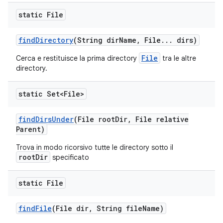
static File
find
Directory
(String dir
Name
,
File
.
.
.
dirs)
File
Cerca e restituisce la prima directory
tra le altre
directory.
static Set<File>
find
Dirs
Under
(File root
Dir
,
File relative
Parent)
Trova in modo ricorsivo tutte le directory sotto il
rootDir
specificato
static File
find
File
(File dir
,
String file
Name)