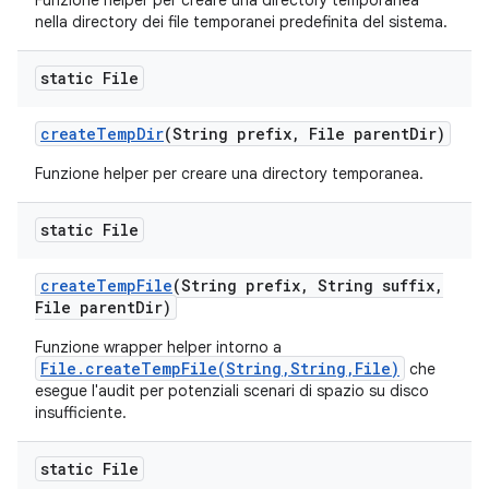
Funzione helper per creare una directory temporanea
nella directory dei file temporanei predefinita del sistema.
static File
create
Temp
Dir
(String prefix
,
File parent
Dir)
Funzione helper per creare una directory temporanea.
static File
create
Temp
File
(String prefix
,
String suffix
,
File parent
Dir)
Funzione wrapper helper intorno a
File.createTempFile(String,String,File)
che
esegue l'audit per potenziali scenari di spazio su disco
insufficiente.
static File