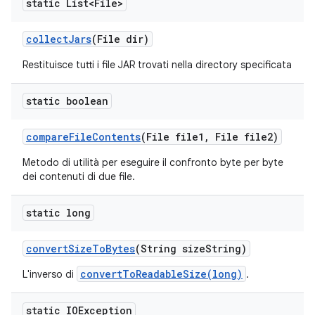
static List<File>
collect
Jars
(File dir)
Restituisce tutti i file JAR trovati nella directory specificata
static boolean
compare
File
Contents
(File file1
,
File file2)
Metodo di utilità per eseguire il confronto byte per byte
dei contenuti di due file.
static long
convert
Size
To
Bytes
(String size
String)
convertToReadableSize(long)
L'inverso di
.
static IOException