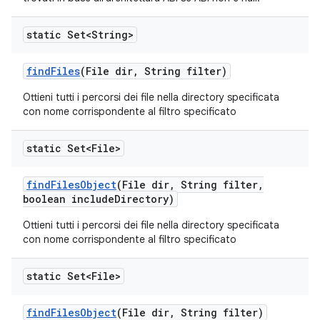
static Set<String>
find
Files
(File dir
,
String filter)
Ottieni tutti i percorsi dei file nella directory specificata
con nome corrispondente al filtro specificato
static Set<File>
find
Files
Object
(File dir
,
String filter
,
boolean include
Directory)
Ottieni tutti i percorsi dei file nella directory specificata
con nome corrispondente al filtro specificato
static Set<File>
find
Files
Object
(File dir
,
String filter)