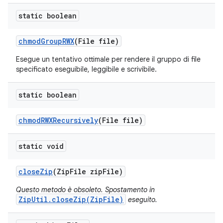
static boolean
chmod
Group
RWX
(File file)
Esegue un tentativo ottimale per rendere il gruppo di file
specificato eseguibile, leggibile e scrivibile.
static boolean
chmod
RWXRecursively
(File file)
static void
close
Zip
(Zip
File zip
File)
Questo metodo è obsoleto. Spostamento in
ZipUtil.closeZip(ZipFile)
eseguito.