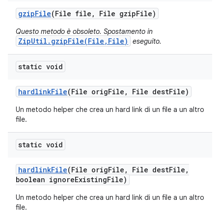
gzip
File
(File file
,
File gzip
File)
Questo metodo è obsoleto. Spostamento in
ZipUtil.gzipFile(File,File)
eseguito.
static void
hardlink
File
(File orig
File
,
File dest
File)
Un metodo helper che crea un hard link di un file a un altro
file.
static void
hardlink
File
(File orig
File
,
File dest
File
,
boolean ignore
Existing
File)
Un metodo helper che crea un hard link di un file a un altro
file.