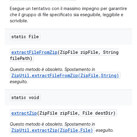
Esegue un tentativo con il massimo impegno per garantire
che il gruppo di file specificato sia eseguibile, leggibile e
scrivibile.
static File
extract
File
From
Zip
(Zip
File zip
File
,
String
file
Path)
Questo metodo è obsoleto. Spostamento in
ZipUtil.extractFileFromZip(ZipFile,String)
eseguito.
static void
extract
Zip
(Zip
File zip
File
,
File dest
Dir)
Questo metodo è obsoleto. Spostamento in
ZipUtil.extractZip(ZipFile,File)
eseguito.