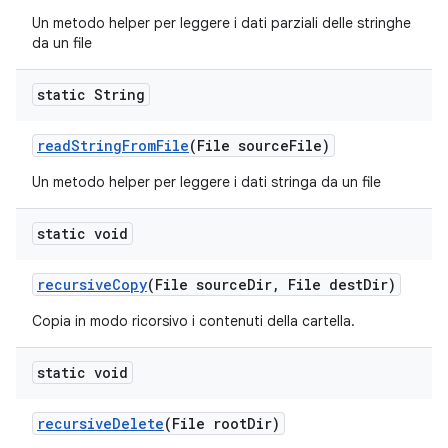
Un metodo helper per leggere i dati parziali delle stringhe
da un file
static String
read
String
From
File
(File source
File)
Un metodo helper per leggere i dati stringa da un file
static void
recursive
Copy
(File source
Dir
,
File dest
Dir)
Copia in modo ricorsivo i contenuti della cartella.
static void
recursive
Delete
(File root
Dir)