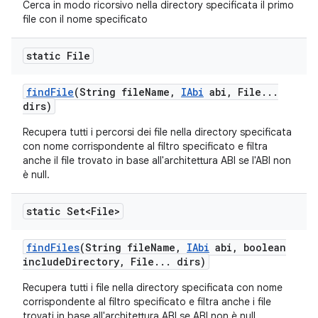
Cerca in modo ricorsivo nella directory specificata il primo
file con il nome specificato
static File
find
File
(String file
Name
,
IAbi
abi
,
File
.
.
.
dirs)
Recupera tutti i percorsi dei file nella directory specificata
con nome corrispondente al filtro specificato e filtra
anche il file trovato in base all'architettura ABI se l'ABI non
è null.
static Set<File>
find
Files
(String file
Name
,
IAbi
abi
,
boolean
include
Directory
,
File
.
.
.
dirs)
Recupera tutti i file nella directory specificata con nome
corrispondente al filtro specificato e filtra anche i file
trovati in base all'architettura ABI se ABI non è null.