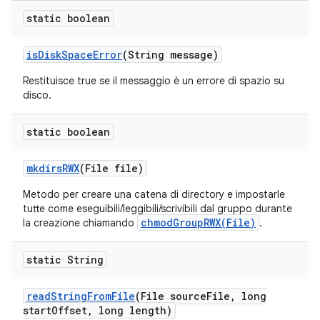
static boolean
is
Disk
Space
Error
(String message)
Restituisce true se il messaggio è un errore di spazio su
disco.
static boolean
mkdirs
RWX
(File file)
Metodo per creare una catena di directory e impostarle
tutte come eseguibili/leggibili/scrivibili dal gruppo durante
chmodGroupRWX(File)
la creazione chiamando
.
static String
read
String
From
File
(File source
File
,
long
start
Offset
,
long length)