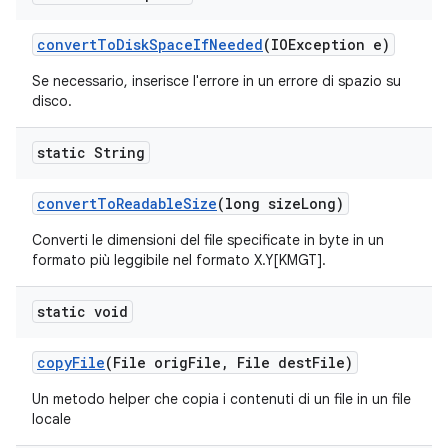
convert
To
Disk
Space
If
Needed
(IOException e)
Se necessario, inserisce l'errore in un errore di spazio su
disco.
static String
convert
To
Readable
Size
(long size
Long)
Converti le dimensioni del file specificate in byte in un
formato più leggibile nel formato X.Y[KMGT].
static void
copy
File
(File orig
File
,
File dest
File)
Un metodo helper che copia i contenuti di un file in un file
locale