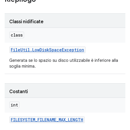
Classi nidificate
class
File
Util
.
Low
Disk
Space
Exception
Generata se lo spazio su disco utilizzabile è inferiore alla
soglia minima.
Costanti
int
FILESYSTEM
_
FILENAME
_
MAX
_
LENGTH