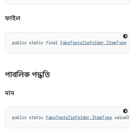
ফাইল
public static final 
FakeTestsZipFolder.ItemType
 FI
পাবলিক পদ্ধতি
মান
public static 
FakeTestsZipFolder.ItemType
 valueOf 