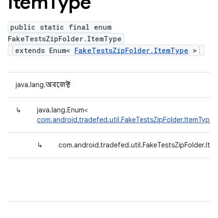
Item
Type
public static final enum
FakeTestsZipFolder.ItemType
extends Enum<
FakeTestsZipFolder.ItemType
>
java.lang.অবজেক্ট
↳
java.lang.Enum<
com.android.tradefed.util.FakeTestsZipFolder.ItemType
↳
com.android.tradefed.util.FakeTestsZipFolder.It