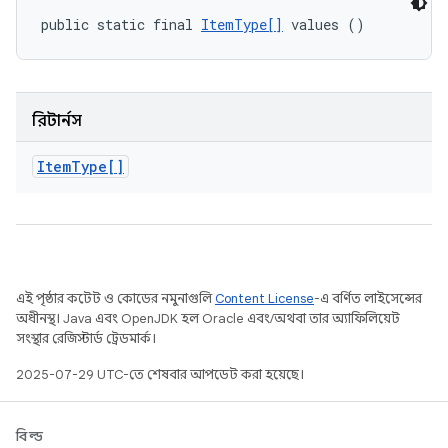
public static final 
ItemType[]
 values ()
রিটার্নস
Item
Type[]
এই পৃষ্ঠার কন্টেন্ট ও কোডের নমুনাগুলি
Content License
-এ বর্ণিত লাইসেন্সের
অধীনস্থ। Java এবং OpenJDK হল Oracle এবং/অথবা তার অ্যাফিলিয়েট
সংস্থার রেজিস্টার্ড ট্রেডমার্ক।
2025-07-29 UTC-তে শেষবার আপডেট করা হয়েছে।
বিল্ড