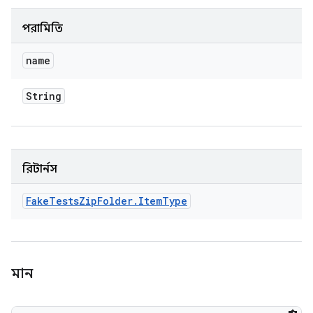
পরামিতি
name
String
রিটার্নস
Fake
Tests
Zip
Folder
.
Item
Type
মান