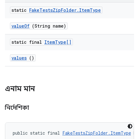
static
Fake
Tests
Zip
Folder
.
Item
Type
value
Of
(String name)
static final
Item
Type[]
values
()
এনাম মান
নির্দেশিকা
public static final 
FakeTestsZipFolder.ItemType
 DI