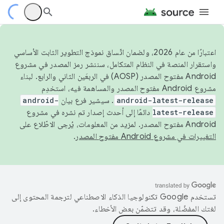
اعتبارًا من عام 2026، ولضمان اتّساق نموذج التطوير الثابت الأساسي
واستقرار المنصة في النظام المتكامل، سننشر رمز المصدر في مشروع
Android مفتوح المصدر (AOSP) في الربعَين الثاني والرابع. لبناء
مشروع Android مفتوح المصدر والمساهمة فيه، استخدِم
android-latest-release
. سيشير فرع بيان
android-
latest-release
دائمًا إلى أحدث إصدار تم نشره في مشروع
Android مفتوح المصدر. لمزيد من المعلومات، يُرجى الاطّلاع على
التغييرات في مشروع Android مفتوح المصدر
.
تستخدم Google تكنولوجيا الذكاء الاصطناعي لترجمة المحتوى إلى
لغتك المفضّلة، وقد تتضمّن بعض الأخطاء.