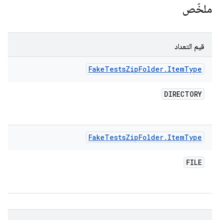
ملخّص
قيم التعداد
Fake
Tests
Zip
Folder
.
Item
Type
DIRECTORY
Fake
Tests
Zip
Folder
.
Item
Type
FILE