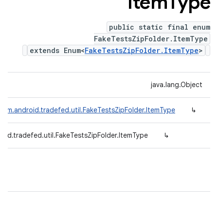
Item
Type
public static final enum
FakeTestsZipFolder.ItemType
extends Enum<
FakeTestsZipFolder.ItemType
>
java.lang.Object
com.android.tradefed.util.FakeTestsZipFolder.ItemType
↳
oid.tradefed.util.FakeTestsZipFolder.ItemType
↳