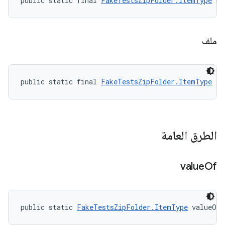
public static final 
FakeTestsZipFolder.ItemType
 DI
ملف
public static final 
FakeTestsZipFolder.ItemType
 FI
الطرق العامة
value
Of
public static 
FakeTestsZipFolder.ItemType
 valueOf 