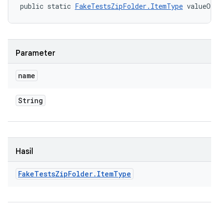
public static 
FakeTestsZipFolder.ItemType
 valueOf 
Parameter
name
String
Hasil
Fake
Tests
Zip
Folder
.
Item
Type