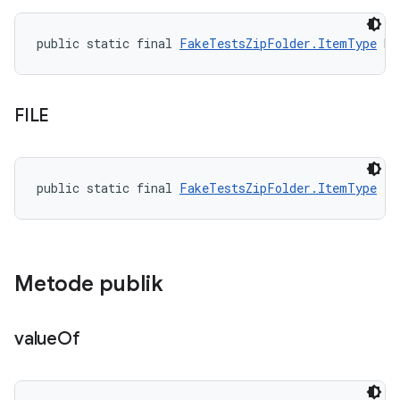
public static final 
FakeTestsZipFolder.ItemType
 DI
FILE
public static final 
FakeTestsZipFolder.ItemType
 FI
Metode publik
value
Of