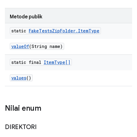
Metode publik
static
Fake
Tests
Zip
Folder
.
Item
Type
value
Of
(String name)
static final
Item
Type[]
values
()
Nilai enum
DIREKTORI