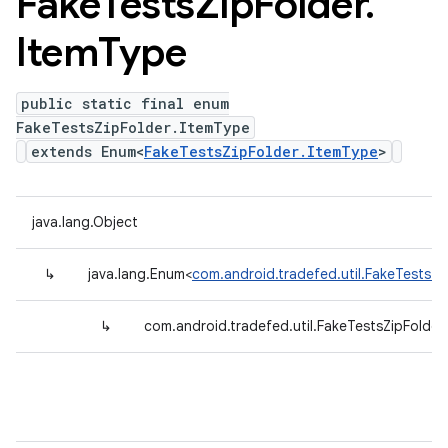
Fake
Tests
Zip
Folder
.
Item
Type
public static final enum
FakeTestsZipFolder.ItemType
extends Enum<
FakeTestsZipFolder.ItemType
>
java.lang.Object
↳
java.lang.Enum<
com.android.tradefed.util.FakeTestsZi
↳
com.android.tradefed.util.FakeTestsZipFolder