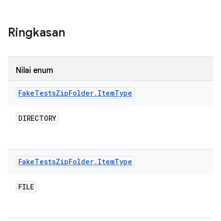
Ringkasan
Nilai enum
Fake
Tests
Zip
Folder
.
Item
Type
DIRECTORY
Fake
Tests
Zip
Folder
.
Item
Type
FILE