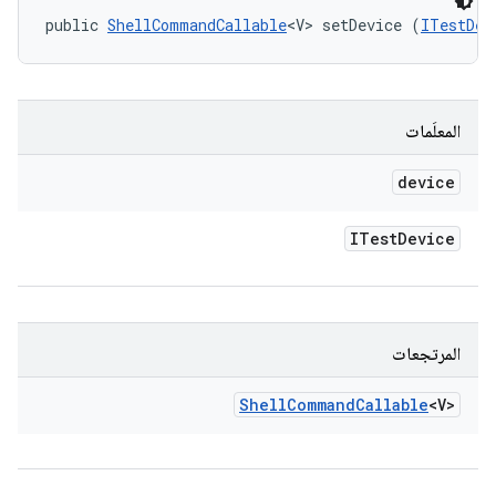
public 
ShellCommandCallable
<V> setDevice (
ITestDev
المعلَمات
device
ITest
Device
المرتجعات
Shell
Command
Callable
<V>