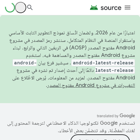
اعتبارًا من عام 2026، ولضمان اتّساق نموذج التطوير الثابت الأساسي
واستقرار المنصة في النظام المتكامل، سننشر رمز المصدر في مشروع
Android مفتوح المصدر (AOSP) في الربعَين الثاني والرابع. لبناء
مشروع Android مفتوح المصدر والمساهمة فيه، استخدِم
android-latest-release
. سيشير فرع بيان
android-
latest-release
دائمًا إلى أحدث إصدار تم نشره في مشروع
Android مفتوح المصدر. لمزيد من المعلومات، يُرجى الاطّلاع على
التغييرات في مشروع Android مفتوح المصدر
.
تستخدم Google تكنولوجيا الذكاء الاصطناعي لترجمة المحتوى إلى
لغتك المفضّلة، وقد تتضمّن بعض الأخطاء.