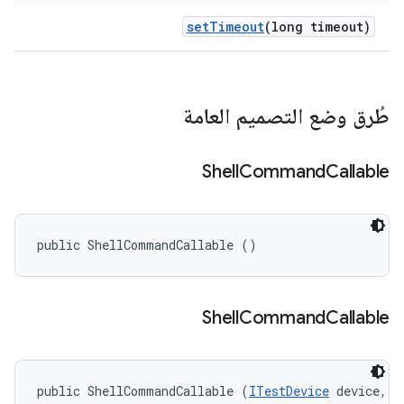
set
Timeout
(long timeout)
طُرق وضع التصميم العامة
Shell
Command
Callable
public ShellCommandCallable ()
Shell
Command
Callable
public ShellCommandCallable (
ITestDevice
 device, 
