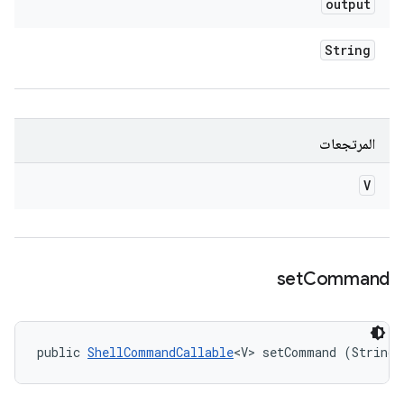
output
String
المرتجعات
V
set
Command
public 
ShellCommandCallable
<V> setCommand (String 