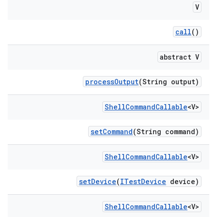
V
call
()
abstract V
process
Output
(String output)
Shell
Command
Callable
<V>
set
Command
(String command)
Shell
Command
Callable
<V>
set
Device
(
ITest
Device
device)
Shell
Command
Callable
<V>