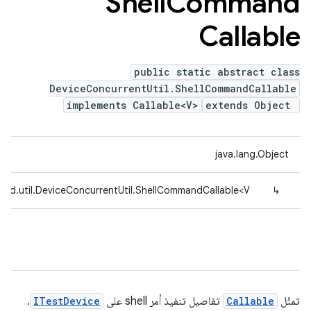
Shell
Command
Callable
public static abstract class
DeviceConcurrentUtil.ShellCommandCallable
implements Callable<V>
extends Object
java.lang.Object
fed.util.DeviceConcurrentUtil.ShellCommandCallable<V>
↳
تمثّل
Callable
تفاصيل تنفيذ أمر shell على
ITestDevice
.