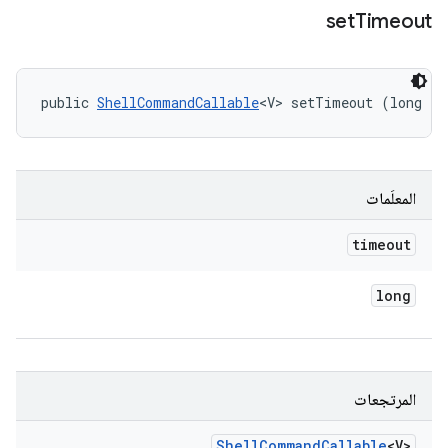
set
Timeout
public 
ShellCommandCallable
<V> setTimeout (long ti
المعلَمات
timeout
long
المرتجعات
Shell
Command
Callable
<V>