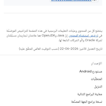
يخضع كل من المحتوى وعيّنات التعليمات البرمجية في هذه الصفحة للتراخيص الموضحّة
في
ترخيص استخدام المحتوى
. إنّ Java وOpenJDK هما علامتان تجاريتان مسجَّلتان
لشركة Oracle و/أو الشركات التابعة لها.
تاريخ التعديل الأخير: 2026-06-22 (حسب التوقيت العالمي المتفَّق عليه)
الإصدار
مستودع Android
المتطلّبات
التنزيل
معاينة البرامج الثنائية
نسخة برامج الجهة المصنِّعة