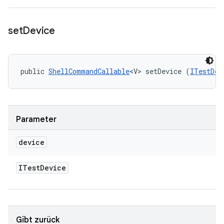
set
Device
public 
ShellCommandCallable
<V> setDevice (
ITestDev
Parameter
device
ITest
Device
Gibt zurück