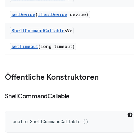
set
Device
(
ITest
Device
device)
Shell
Command
Callable
<V>
set
Timeout
(long timeout)
Öffentliche Konstruktoren
Shell
Command
Callable
public ShellCommandCallable ()