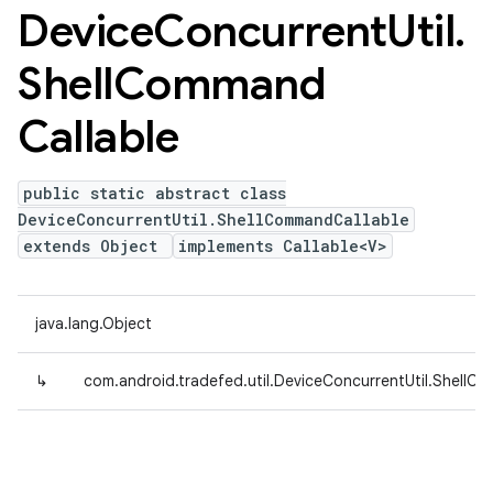
Device
Concurrent
Util
.
Shell
Command
Callable
public static abstract class
DeviceConcurrentUtil.ShellCommandCallable
extends Object
implements Callable<V>
java.lang.Object
↳
com.android.tradefed.util.DeviceConcurrentUtil.ShellC