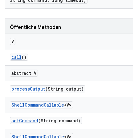
String command
,
long timeout)
Öffentliche Methoden
V
call
()
abstract V
process
Output
(String output)
Shell
Command
Callable
<V>
set
Command
(String command)
Shell
Command
Callable
<V>