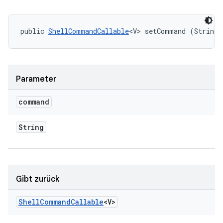
public 
ShellCommandCallable
<V> setCommand (String 
Parameter
command
String
Gibt zurück
Shell
Command
Callable
<V>