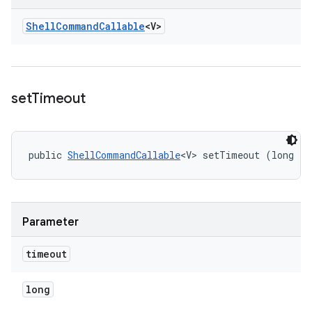
Shell
Command
Callable
<V>
set
Timeout
public 
ShellCommandCallable
<V> setTimeout (long ti
Parameter
timeout
long