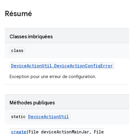
Résumé
Classes imbriquées
class
Device
Action
Util
.
Device
Action
Config
Error
Exception pour une erreur de configuration.
Méthodes publiques
static
Device
Action
Util
create
(File device
Action
Main
Jar
,
File