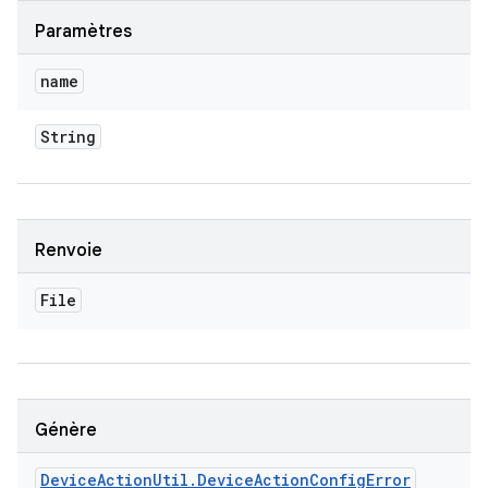
Paramètres
name
String
Renvoie
File
Génère
Device
Action
Util
.
Device
Action
Config
Error