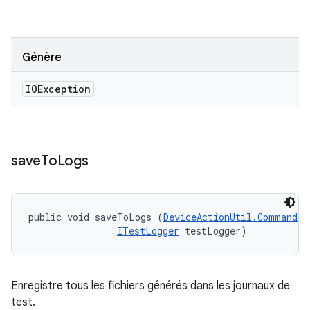
Génère
IOException
save
To
Logs
public void saveToLogs (
DeviceActionUtil.Command
 c
ITestLogger
 testLogger)
Enregistre tous les fichiers générés dans les journaux de
test.