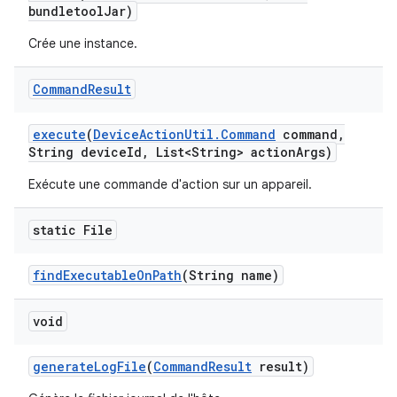
bundletool
Jar)
Crée une instance.
Command
Result
execute
(
Device
Action
Util
.
Command
command
,
String device
Id
,
List<String> action
Args)
Exécute une commande d'action sur un appareil.
static File
find
Executable
On
Path
(String name)
void
generate
Log
File
(
Command
Result
result)