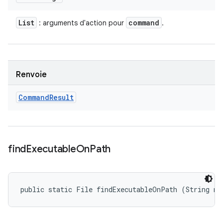
List
command
: arguments d'action pour
.
Renvoie
Command
Result
find
Executable
On
Path
public static File findExecutableOnPath (String na