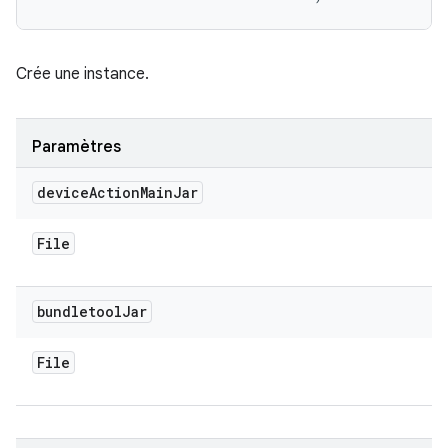
Crée une instance.
Paramètres
device
Action
Main
Jar
File
bundletool
Jar
File