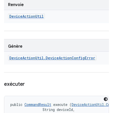
Renvoie
Device
Action
Util
Génère
Device
Action
Util
.
Device
Action
Config
Error
exécuter
public 
CommandResult
 execute (
DeviceActionUtil.Com
                String deviceId, 
