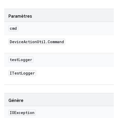
Paramètres
cmd
Device
Action
Util
.
Command
test
Logger
ITest
Logger
Génère
IOException