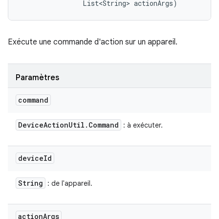
                List<String> actionArgs)
Exécute une commande d'action sur un appareil.
Paramètres
command
Device
Action
Util
.
Command
: à exécuter.
device
Id
String
: de l'appareil.
action
Args