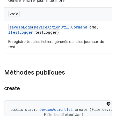
Génère le fichier journal de l'hôte.
void
save
To
Logs
(
Device
Action
Util
.
Command
cmd
,
ITest
Logger
test
Logger)
Enregistre tous les fichiers générés dans les journaux de
test.
Méthodes publiques
create
public static 
DeviceActionUtil
 create (File deviceA
                File bundletoolJar)