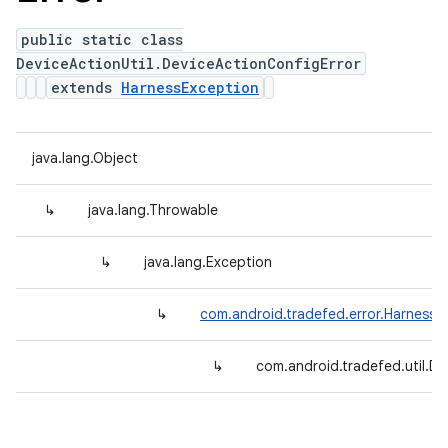
public static class
DeviceActionUtil.DeviceActionConfigError
extends
HarnessException
java.lang.Object
↳
java.lang.Throwable
↳
java.lang.Exception
↳
com.android.tradefed.error.HarnessE
↳
com.android.tradefed.util.De