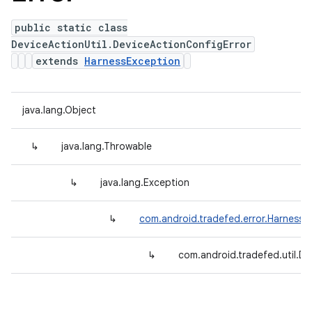
public static class
DeviceActionUtil.DeviceActionConfigError
extends
HarnessException
java.lang.Object
↳
java.lang.Throwable
↳
java.lang.Exception
↳
com.android.tradefed.error.HarnessE
↳
com.android.tradefed.util.De