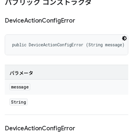
パブリック コンストラクタ
Device
Action
Config
Error
public DeviceActionConfigError (String message)
パラメータ
message
String
Device
Action
Config
Error