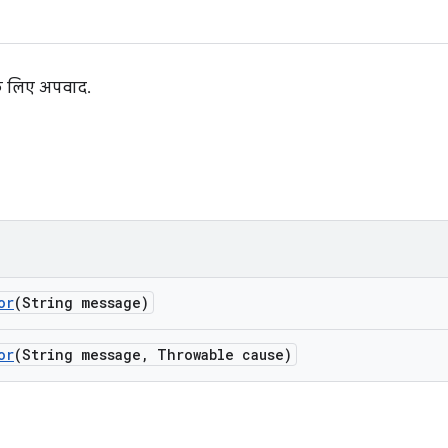
के लिए अपवाद.
or
(String message)
or
(String message
,
Throwable cause)