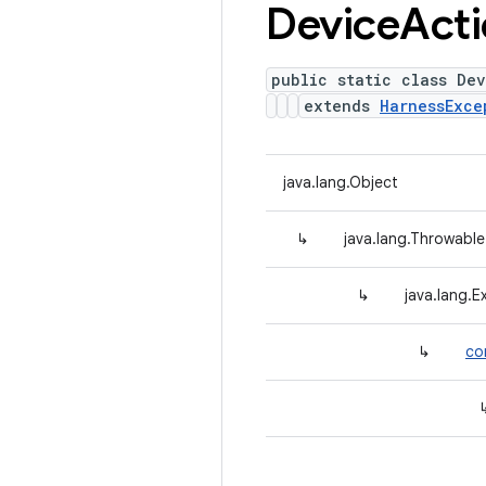
Device
Act
public static class Dev
extends
HarnessExce
java.lang.Object
↳
java.lang.Throwable
↳
java.lang.E
↳
co