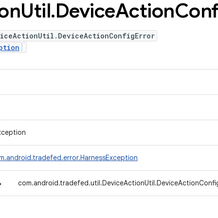
ion
Util
.
Device
Action
Conf
iceActionUtil.DeviceActionConfigError
ption
xception
m.android.tradefed.error.HarnessException
↳
com.android.tradefed.util.DeviceActionUtil.DeviceActionConfi