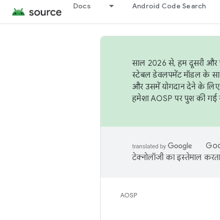
Docs
Android Code Search
साल 2026 से, हम दूसरी और च
स्टेबल डेवलपमेंट मॉडल के सा
और उसमें योगदान देने के लिए
हमेशा AOSP पर पुश की गई सब
Goog
टेक्नोलॉजी का इस्तेमाल करता 
AOSP