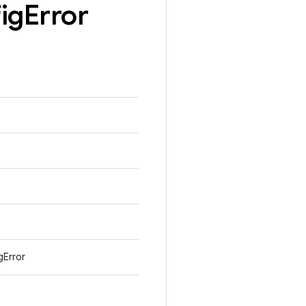
ig
Error
gError