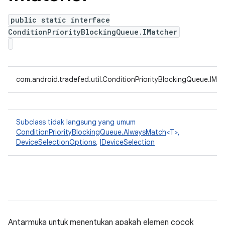
public static interface
ConditionPriorityBlockingQueue.IMatcher
com.android.tradefed.util.ConditionPriorityBlockingQueue.IMa
Subclass tidak langsung yang umum
ConditionPriorityBlockingQueue.AlwaysMatch
<T>,
DeviceSelectionOptions
,
IDeviceSelection
Antarmuka untuk menentukan apakah elemen cocok