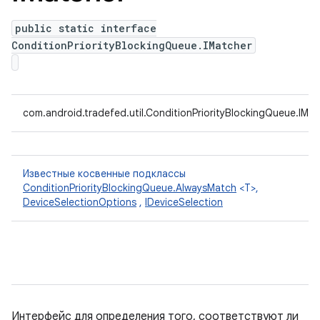
public static interface
ConditionPriorityBlockingQueue.IMatcher
com.android.tradefed.util.ConditionPriorityBlockingQueue.IMa
Известные косвенные подклассы
ConditionPriorityBlockingQueue.AlwaysMatch
<T>,
DeviceSelectionOptions
,
IDeviceSelection
Интерфейс для определения того, соответствуют ли