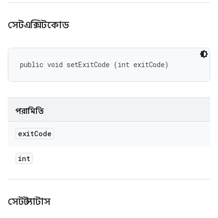
সেটএক্সিটকোড
public void setExitCode (int exitCode)
পরামিতি
exit
Code
int
সেট স্ট্যাটাস