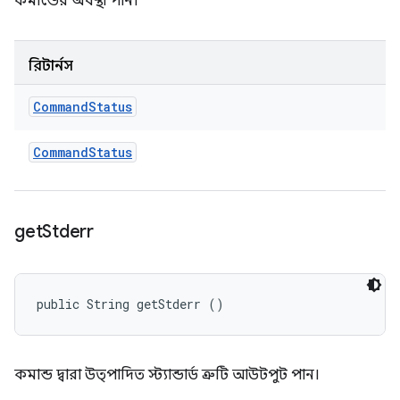
কমান্ডের অবস্থা পান।
রিটার্নস
Command
Status
Command
Status
get
Stderr
public String getStderr ()
কমান্ড দ্বারা উত্পাদিত স্ট্যান্ডার্ড ত্রুটি আউটপুট পান।