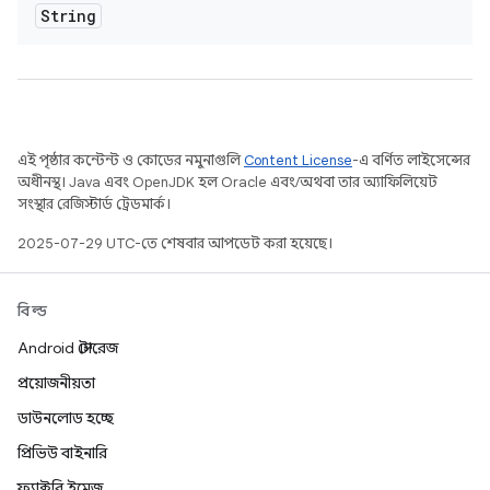
String
এই পৃষ্ঠার কন্টেন্ট ও কোডের নমুনাগুলি
Content License
-এ বর্ণিত লাইসেন্সের
অধীনস্থ। Java এবং OpenJDK হল Oracle এবং/অথবা তার অ্যাফিলিয়েট
সংস্থার রেজিস্টার্ড ট্রেডমার্ক।
2025-07-29 UTC-তে শেষবার আপডেট করা হয়েছে।
বিল্ড
Android স্টোরেজ
প্রয়োজনীয়তা
ডাউনলোড হচ্ছে
প্রিভিউ বাইনারি
ফ্যাক্টরি ইমেজ