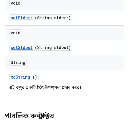
void
set
Stderr
(String stderr)
void
set
Stdout
(String stdout)
String
to
String
()
এই বস্তুর একটি স্ট্রিং উপস্থাপনা প্রদান করে।
পাবলিক কনস্ট্রাক্টর