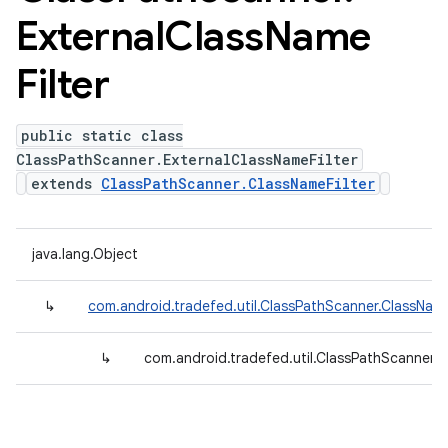
External
Class
Name
Filter
public static class
ClassPathScanner.ExternalClassNameFilter
extends
ClassPathScanner.ClassNameFilter
java.lang.Object
↳
com.android.tradefed.util.ClassPathScanner.ClassName
↳
com.android.tradefed.util.ClassPathScanner.E