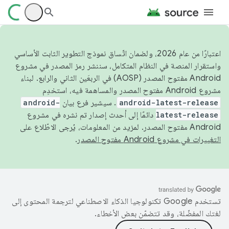
اعتبارًا من عام 2026، ولضمان اتّساق نموذج التطوير الثابت الأساسي
واستقرار المنصة في النظام المتكامل، سننشر رمز المصدر في مشروع
Android مفتوح المصدر (AOSP) في الربعَين الثاني والرابع. لبناء
مشروع Android مفتوح المصدر والمساهمة فيه، استخدِم
android-latest-release
. سيشير فرع بيان
android-
latest-release
دائمًا إلى أحدث إصدار تم نشره في مشروع
Android مفتوح المصدر. لمزيد من المعلومات، يُرجى الاطّلاع على
التغييرات في مشروع Android مفتوح المصدر
.
تستخدم Google تكنولوجيا الذكاء الاصطناعي لترجمة المحتوى إلى
لغتك المفضّلة، وقد تتضمّن بعض الأخطاء.