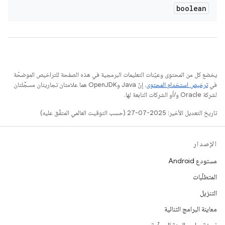
boolean
يخضع كل من المحتوى وعيّنات التعليمات البرمجية في هذه الصفحة للتراخيص الموضحّة
في
ترخيص استخدام المحتوى
. إنّ Java وOpenJDK هما علامتان تجاريتان مسجَّلتان
لشركة Oracle و/أو الشركات التابعة لها.
تاريخ التعديل الأخير: 2025-07-27 (حسب التوقيت العالمي المتفَّق عليه)
الإصدار
مستودع Android
المتطلّبات
التنزيل
معاينة البرامج الثنائية