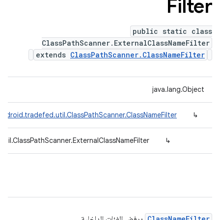
Filter
public static class
ClassPathScanner.ExternalClassNameFilter
extends
ClassPathScanner.ClassNameFilter
java.lang.Object
ndroid.tradefed.util.ClassPathScanner.ClassNameFilter
↳
util.ClassPathScanner.ExternalClassNameFilter
↳
ClassNameFilter
يرفض الفئات الداخلية