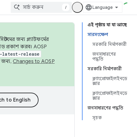
/
এই পৃষ্ঠায় যা যা আছে
সারসংক্ষেপ
েমের জন্য প্ল্যাটফর্মের
সরকারি নির্মাণকারী
 কোড প্রকাশ করব। AOSP
-latest-release
জনসাধারণের
পদ্ধতি
 জন্য,
Changes to AOSP
সরকারি নির্মাণকারী
ক্ল্যাংপ্রোফাইলইনডে
ক্সার
ক্ল্যাংপ্রোফাইলইনডে
ক্সার
জনসাধারণের পদ্ধতি
সূচক