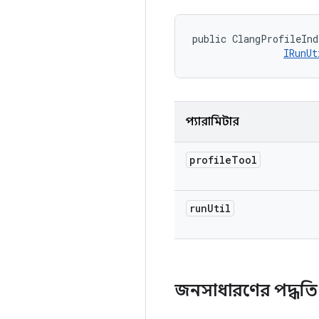
public ClangProfileInd
IRunUt
প্যারামিটার
profile
Tool
run
Util
জনসাধারণের পদ্ধত