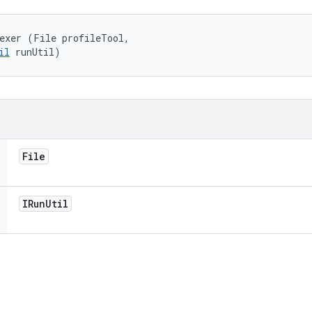
exer (File profileTool, 

il
 runUtil)
File
IRun
Util
ি