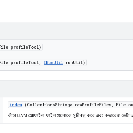
ile profile
Tool)
ile profile
Tool
,
IRun
Util
run
Util)
index
(Collection<String> raw
Profile
Files
,
File ou
কাঁচা LLVM প্রোফাইল ফাইলগুলোকে সূচীবদ্ধ করে এবং কভারেজ ডেটা