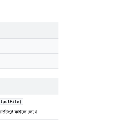
tput
File)
 আউটপুট ফাইলে লেখে।