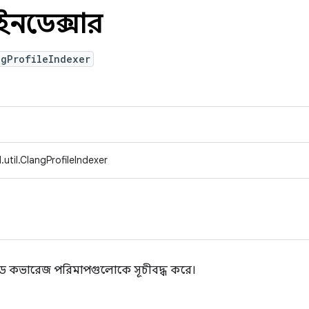
ইলইনডেক্সার
ngProfileIndexer
util.ClangProfileIndexer
াং কোড কভারেজ পরিমাপগুলোকে সূচীবদ্ধ করে।